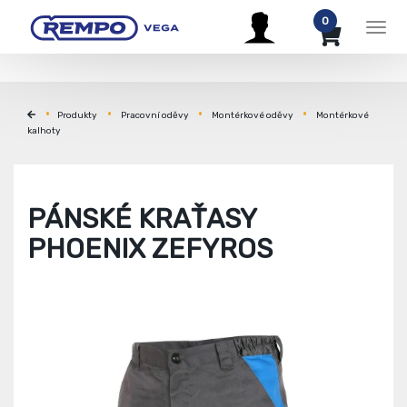
0
Men
Produkty
Pracovní oděvy
Montérkové oděvy
Montérkové
kalhoty
PÁNSKÉ KRAŤASY
PHOENIX ZEFYROS