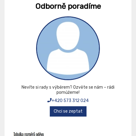
Odborně poradíme
Nevíte si rady s výběrem? Ozvěte se nám – rádi
pomůžeme!
+420 573 312 024
Chci se zeptat