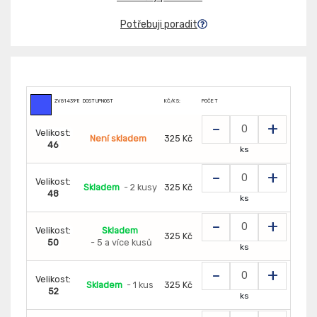
Potřebuji poradit
ZV8143915
DOSTUPNOST
KČ/KS:
POČET
-
+
Velikost:
Není skladem
325 Kč
46
ks
-
+
Velikost:
Skladem
- 2 kusy
325 Kč
48
ks
-
+
Velikost:
Skladem
325 Kč
50
- 5 a více kusů
ks
-
+
Velikost:
Skladem
- 1 kus
325 Kč
52
ks