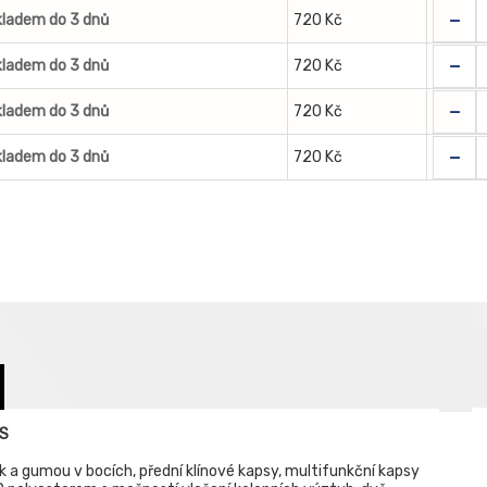
-
kladem do 3 dnů
720 Kč
-
kladem do 3 dnů
720 Kč
-
kladem do 3 dnů
720 Kč
-
kladem do 3 dnů
720 Kč
AS
 a gumou v bocích, přední klínové kapsy, multifunkční kapsy