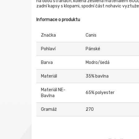
na obou stranách, kolena zesílena materiálem 600D
zadní kapsy s klopami, spodní část nohavic vyztuže
Informace o produktu
Značka
Canis
Pohlaví
Pánské
Barva
Modro/šedá
Materiál
35% bavlna
Materiál NE-
65% polyester
Bavlna
Gramáž
270