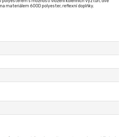
 polyesterem s možností vložení kolenních výztuh, dvě
na materiálem 600D polyester, reflexní doplňky.