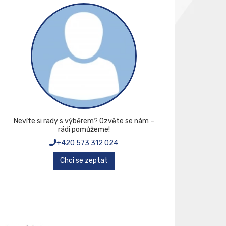
Nevíte si rady s výběrem? Ozvěte se nám –
rádi pomůžeme!
+420 573 312 024
Chci se zeptat