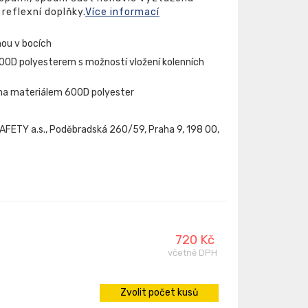
reflexní doplňky.
Více informací
ou v bocích
00D polyesterem s možností vložení kolenních
na materiálem 600D polyester
FETY a.s., Poděbradská 260/59, Praha 9, 198 00,
720 Kč
včetně DPH
Zvolit počet kusů