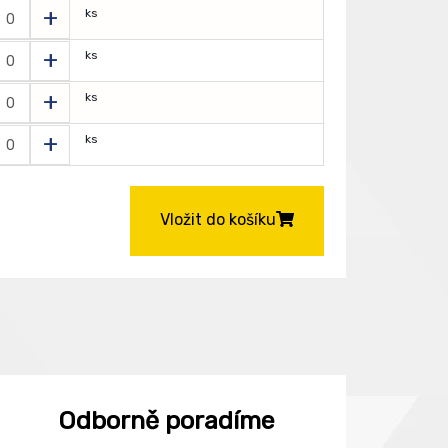
+
ks
+
ks
+
ks
+
ks
Vložit do košíku
Odborně poradíme