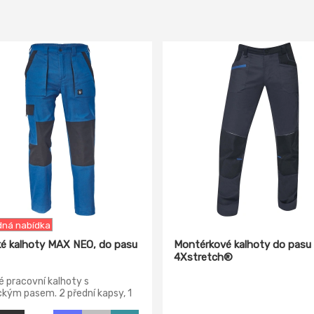
ná nabídka
é kalhoty MAX NEO, do pasu
Montérkové kalhoty do pasu
4Xstretch®
 pracovní kalhoty s
ckým pasem. 2 přední kapsy, 1
ní kapsa, 2 zadní kapsy.