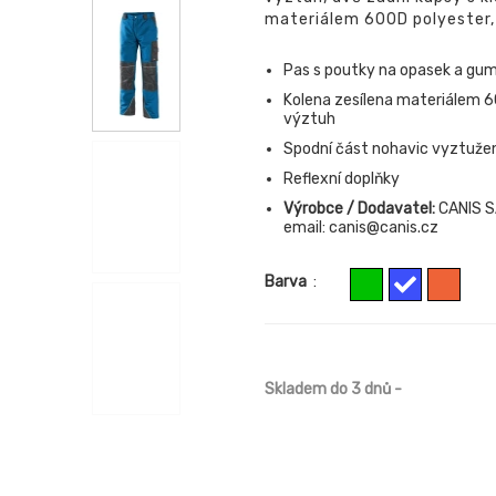
materiálem 600D polyester, 
Pas s poutky na opasek a gum
Kolena zesílena materiálem 6
výztuh
Spodní část nohavic vyztuže
Reflexní doplňky
Výrobce / Dodavatel:
CANIS SA
email: canis@canis.cz
Barva
:
Skladem do 3 dnů
-