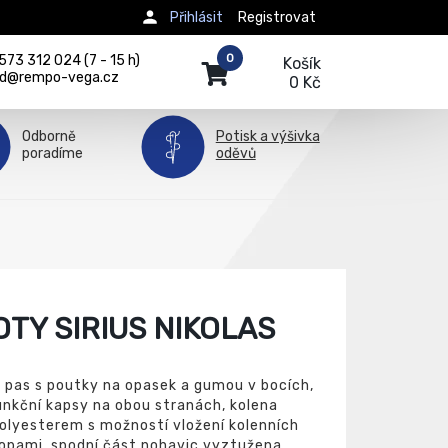
Přihlásit
Registrovat
0
73 312 024 (7 - 15 h)
Košík
d@rempo-vega.cz
0 Kč
Odborně
Potisk a výšivka
poradíme
oděvů
TY SIRIUS NIKOLAS
 pas s poutky na opasek a gumou v bocích,
funkční kapsy na obou stranách, kolena
olyesterem s možností vložení kolenních
lopami, spodní část nohavic vyztužena