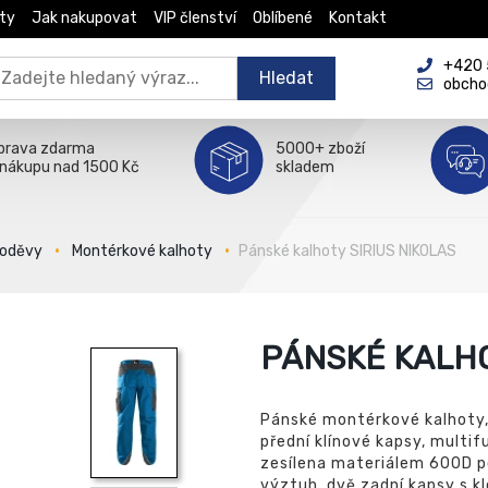
ty
Jak nakupovat
VIP členství
Oblíbené
Kontakt
+420 5
Hledat
obcho
prava zdarma
5000+ zboží
 nákupu nad 1500 Kč
skladem
 oděvy
Montérkové kalhoty
Pánské kalhoty SIRIUS NIKOLAS
PÁNSKÉ KALHO
Pánské montérkové kalhoty,
přední klínové kapsy, multi
zesílena materiálem 600D p
výztuh, dvě zadní kapsy s k