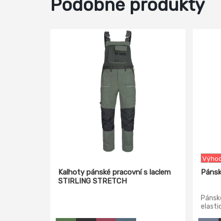
Podobné produkty
-23%
Výhod
Kalhoty pánské pracovní s laclem
Pánsk
STIRLING STRETCH
Pánské
elasti
stehen