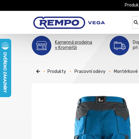
Produk
Kamenná prodejna
Do
v Kroměříži
při
Produkty
Pracovní oděvy
Montérkové