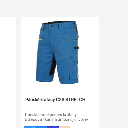
Pánské kraťasy CXS STRETCH
Pánské montérkové kraťasy,
strečová tkanina umožňující volný
pohyb, pas s poutky na opasek,