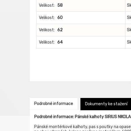
Velikost:
58
S
Velikost:
60
S
Velikost:
62
S
Velikost:
64
S
Podrobné informace
Dokumenty ke stažení
Podrobné informace: Pánské kalhoty SIRIUS NIKOL
Pánské montérkové kalhoty, pas s poutky na opasek