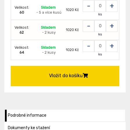
-
+
Velikost:
Skladem
1020 Kč
60
- 5 a více kusů
ks
-
+
Velikost:
Skladem
1020 Kč
62
- 2 kusy
ks
-
+
Velikost:
Skladem
1020 Kč
64
- 2 kusy
ks
Vložit do košíku
Podrobné informace
Dokumenty ke stažení