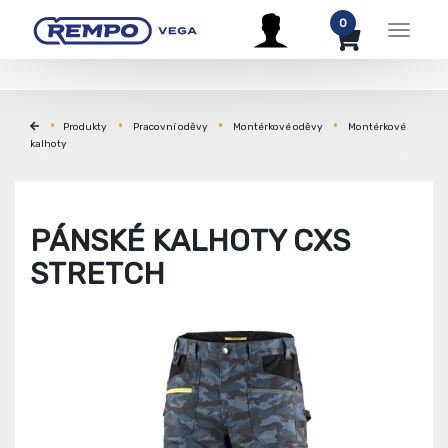
0
Menu
Produkty
Pracovní oděvy
Montérkové oděvy
Montérkové
kalhoty
PÁNSKÉ KALHOTY CXS
STRETCH