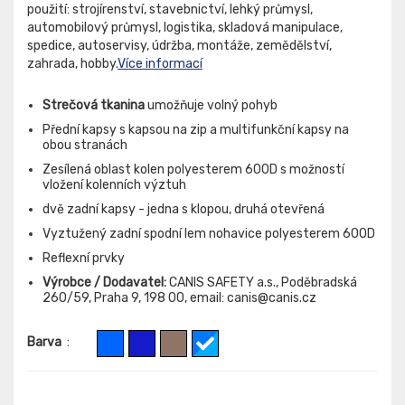
použití: strojírenství, stavebnictví, lehký průmysl,
automobilový průmysl, logistika, skladová manipulace,
spedice, autoservisy, údržba, montáže, zemědělství,
zahrada, hobby.
Více informací
Strečová tkanina
umožňuje volný pohyb
Přední kapsy s kapsou na zip a multifunkční kapsy na
obou stranách
Zesílená oblast kolen polyesterem 600D s možností
vložení kolenních výztuh
dvě zadní kapsy - jedna s klopou, druhá otevřená
Vyztužený zadní spodní lem nohavice polyesterem 600D
Reflexní prvky
Výrobce / Dodavatel:
CANIS SAFETY a.s., Poděbradská
260/59, Praha 9, 198 00, email: canis@canis.cz
Barva
: