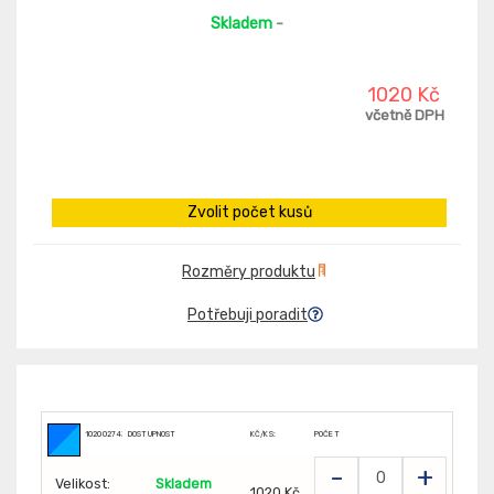
Skladem
-
1020 Kč
včetně DPH
Zvolit počet kusů
Rozměry produktu
Potřebuji poradit
1020027435
DOSTUPNOST
KČ/KS:
POČET
-
+
Velikost:
Skladem
1020 Kč