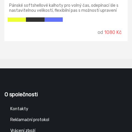
Pánské softshellové kalhoty pro volný čas, odepínací šle s
nastavitelnou velikostí, flexibilní pas s možností upravení
velikosti, 2 přední kapsy na zip, zadní kapsa na zip, větrání
na stehně, zip dole na nohavicích, vnitřní protisněžný pás ve
spodní části nohavic, reflexní doplňky, TPU membrána.
Odolnost materiálu proti průniku vody 5000 mm mimo
od
1080 Kč
oblast švů, paropropustnost 5000 g/m2/24h.
O společnosti
Kontakty
Reklamační protokol
Vrácení zboží