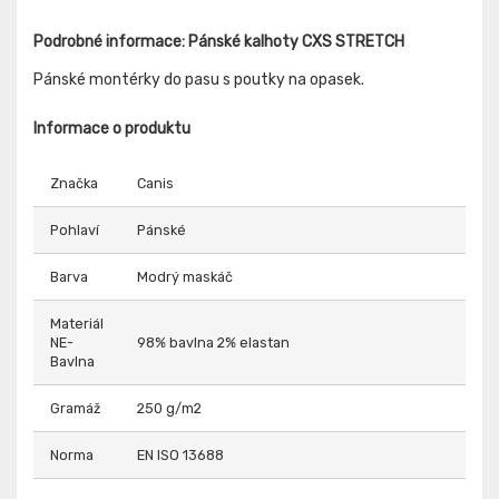
Podrobné informace: Pánské kalhoty CXS STRETCH
Pánské montérky do pasu s poutky na opasek.
Informace o produktu
Značka
Canis
Pohlaví
Pánské
Barva
Modrý maskáč
Materiál
NE-
98% bavlna 2% elastan
Bavlna
Gramáž
250 g/m2
Norma
EN ISO 13688