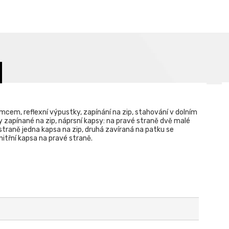
cem, reflexní výpustky, zapínání na zip, stahování v dolním
ky zapínané na zip, náprsní kapsy: na pravé straně dvě malé
traně jedna kapsa na zip, druhá zavíraná na patku se
třní kapsa na pravé straně.