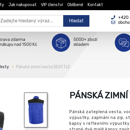
ty
Jak nakupovat
VIP členství
Oblíbené
Kontakt
+420 5
Hledat
obcho
prava zdarma
5000+ zboží
 nákupu nad 1500 Kč
skladem
Vesty
Pánská zimní vesta SEATTLE
PÁNSKÁ ZIMNÍ
Pánská zateplená vesta, vo
výpustky, zapínání na zip, s
kapsy s reflexními výpustky
straně dvě malé kapsy zaví