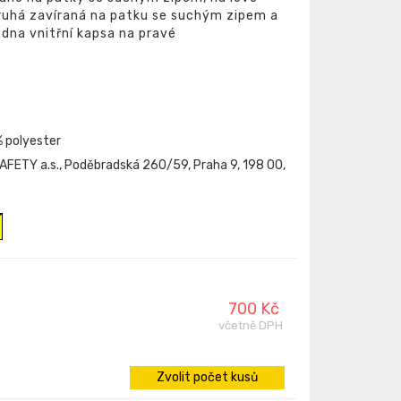
druhá zavíraná na patku se suchým zipem a
dna vnitřní kapsa na pravé
% polyester
FETY a.s., Poděbradská 260/59, Praha 9, 198 00,
700 Kč
včetně DPH
Zvolit počet kusů