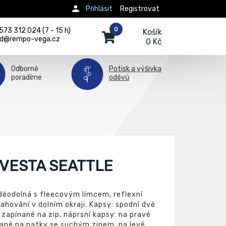
Přihlásit
Registrovat
0
73 312 024 (7 - 15 h)
Košík
d@rempo-vega.cz
0 Kč
Odborně
Potisk a výšivka
poradíme
oděvů
 VESTA SEATTLE
děodolná s fleecovým límcem, reflexní
tahování v dolním okraji. Kapsy: spodní dvě
 zapínané na zip, náprsní kapsy: na pravé
rané na patky se suchým zipem, na levé