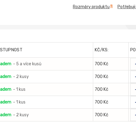
Rozměry produktu
Potřebuji
STUPNOST
KČ/KS:
PO
ladem
- 5 a více kusů
700 Kč
ladem
- 2 kusy
700 Kč
ladem
- 1 kus
700 Kč
ladem
- 1 kus
700 Kč
ladem
- 2 kusy
700 Kč