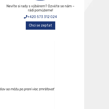
Nevíte si rady s výběrem? Ozvěte se nám –
rádi pomůžeme!
+420 573 312 024
Chci se zeptat