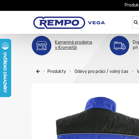
Produk
Kamenná prodejna
Do
v Kroměříži
při
Produkty
Oděvy pro práci / volný čas