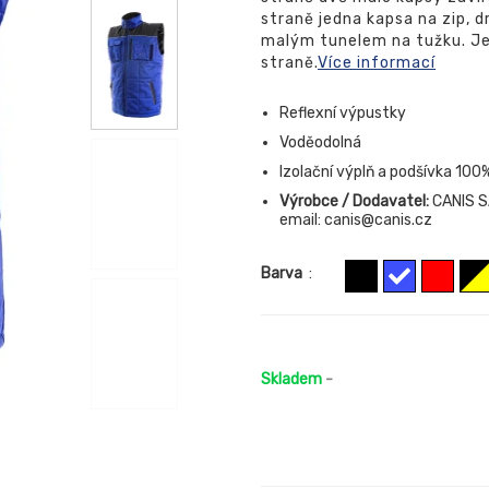
straně jedna kapsa na zip, 
malým tunelem na tužku. Je
straně.
Více informací
Reflexní výpustky
Voděodolná
Izolační výplň a podšívka 100
Výrobce / Dodavatel:
CANIS SA
email: canis@canis.cz
Barva
:
Skladem
-