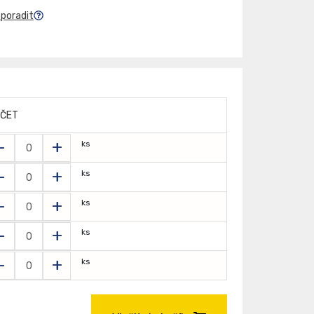
 poradit
ČET
-
+
ks
-
+
ks
-
+
ks
-
+
ks
-
+
ks