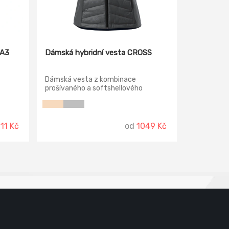
KA3
Dámská hybridní vesta CROSS
Dámská vesta z kombinace
prošívaného a softshellového
materiálu, střih tvarovaný bočními
díly, celopropínací spirálový zip s
krytkou brady, boční kapsy se
spirálovým zipem, tvarovaný a mírně
111 Kč
od
1049 Kč
prodloužený zadní díl.