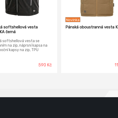
Novinka
á softshellová vesta
Pánská oboustranná vesta 
KA černá
 softshellová vesta se
ním na zip, náprsní kapsa na
 boční kapsy na zip, TPU
na, reflexní doplňky. Odolnost
álu proti průniku vody 3 000
mo oblast švů,
590 Kč
1
ropustnost 800 g/m2/24h.