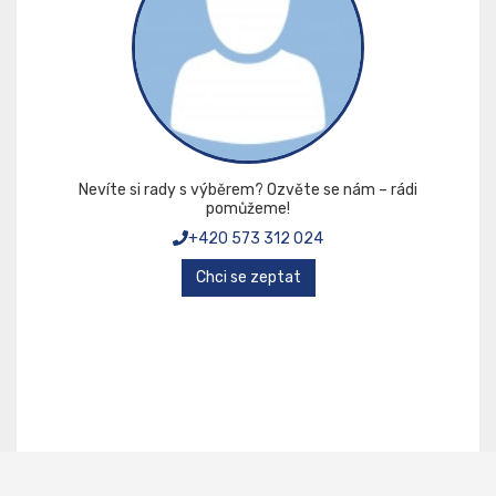
Nevíte si rady s výběrem? Ozvěte se nám – rádi
pomůžeme!
+420 573 312 024
Chci se zeptat