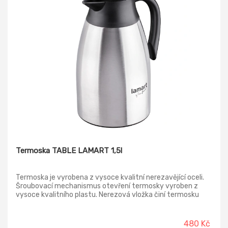
1057534 se silnou 21 cm čepelí je ideální pro krájení velkých
kusů masa a zeleniny. Velký nůž 1057538 s 21 cm dlouhou
zoubkovanou čepelí výborně poslouží, pokud potřebujete
nakrájet chleba, bagety či pečivo.
Termoska TABLE LAMART 1,5l
Termoska je vyrobena z vysoce kvalitní nerezavějící oceli.
Šroubovací mechanismus otevření termosky vyroben z
vysoce kvalitního plastu. Nerezová vložka činí termosku
téměř nerozbitnou. Pojistkový mechanismus zabraňující
nečekanému otevření.
480 Kč