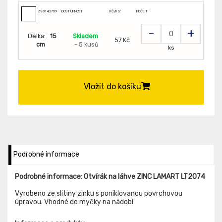
ZV8142759
DOSTUPNOST
KČ/KS:
POČET
-
+
Délka:
15
Skladem
57 Kč
cm
- 5 kusů
ks
Vložit do košíku
Podrobné informace
Podrobné informace: Otvírák na láhve ZINC LAMART LT2074
Vyrobeno ze slitiny zinku s poniklovanou povrchovou
úpravou. Vhodné do myčky na nádobí