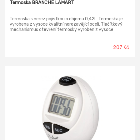
Termoska BRANCHE LAMART
Termoska s nerez pojistkou o objemu 0,42L. Termoska je
vyrobena z vysoce kvalitní nerezavějící oceli. Tlačítkový
mechanismus otevření termosky vyroben z vysoce
kvalitního plastu. Nerezová vložka činí termosku téměř
nerozbitnou. Pojistkový mechanismus zabraňující nečekané
otevření.
207 Kč