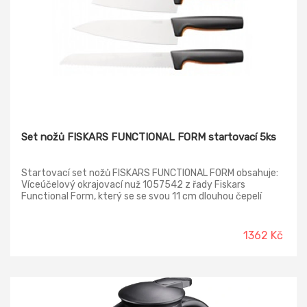
Set nožů FISKARS FUNCTIONAL FORM startovací 5ks
Startovací set nožů FISKARS FUNCTIONAL FORM obsahuje:
Víceúčelový okrajovací nuž 1057542 z řady Fiskars
Functional Form, který se se svou 11 cm dlouhou čepelí
výborně hodí pro krájení ovoce a zeleniny. Snídaňový nůž
1057543 má vroubkované 12 cm dlouhé ostří a je ideální pro
krájení potravin s kůrkou, jako například čerstvého pečiva
1362 Kč
nebo menšího chlebíku. Setkat se můžete též s názvem
nůž na rajčata, neboť se s ním výborně krájí i potraviny s
tenkou slupkou, obzvláště rajčata či broskve. Vhodný je
také jako jídelní nuž na steaky. Univerzální nůž Santoku
1057536 s 17 cm čepelí je nožem asijského typu pro
snadnou přípravu masa, ryb a zeleniny. Velký kuchařský nůž