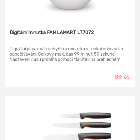
Digitální minutka FAN LAMART LT7072
Digitální plastová kuchyňská minutka s funkcí nulování a
odpočítávání. Celkový max. čas 99 minut 59 sekund.
Nastavení času probíhá pomocí tlačítek na přehledném
displeji. Minutka je vybavena hodinami i stopkami a pamětí
naposledy nastaveného času. Zvonek zazvoní po uplynutí
doby.
122 Kč