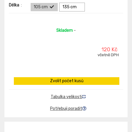
Délka
:
105 cm
135 cm
Skladem
-
120 Kč
včetně DPH
Zvolit počet kusů
Tabulka velikosti
Potřebuji poradit