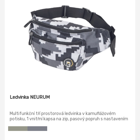
Ledvinka NEURUM
Multifunkční tří prostorová ledvinka v kamuflážovém
potisku, 1 vnitřní kapsa na zip, pasový popruh s nastavením
délky a upínáním na sponu.