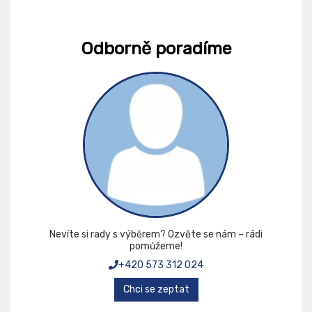
Odborně poradíme
Nevíte si rady s výběrem? Ozvěte se nám – rádi
pomůžeme!
+420 573 312 024
Chci se zeptat