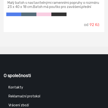
Malý batoh s nastavitelnými ramenními popruhy o rozměru
23 x 40 x 18 cm.Batoh má poutko pro zavěšení,přední
kapsu na zip.Je velmi lehký a má kompaktní design.
od
92 Kč
O společnosti
Kontakty
Reklamační protokol
Vrácení zboží