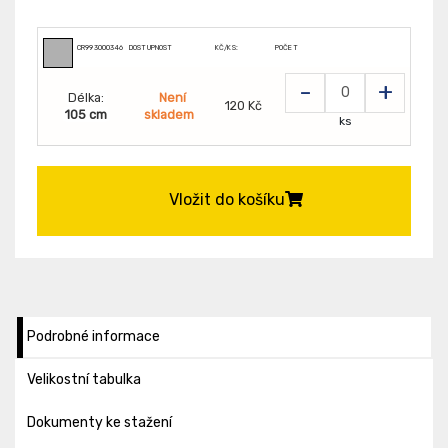
CR9930003461105
DOSTUPNOST
KČ/KS:
POČET
-
+
Délka:
Není
120 Kč
105 cm
skladem
ks
Vložit do košíku
Podrobné informace
Velikostní tabulka
Dokumenty ke stažení