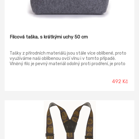
Filcová taška, s krátkými uchy 50 cm
Tašky z přírodních materiálů jsou stále více oblíbené, proto
využíváme naši oblíbenou ovčí vlnu i v tomto případě.
Vlněný filc je pevný materiál odolný proti prodření, je proto
jako stvořený pro výrobu nákupních tašek i kabelek. Aby
vám z tašky nic nevypadlo, má zapínání na suchý zip, takže
když není taška moc plná, snadno ji zapnete. Ucha jsou
492 Kč
dostatečně pevná, aby taška unesla bezpečně i těžký
nákup. Pevný filc se neprotrhne ostrým rohem krabice, když
koupíte třeba mléko, jak se to stává u igelitových nebo
papírových tašek. Rozměr: 40 x 35 cm Délka držadla: 50 cm
Materiál: vlněný filc, polyester