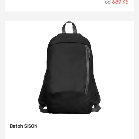
od
689 Kč
Batoh SISON