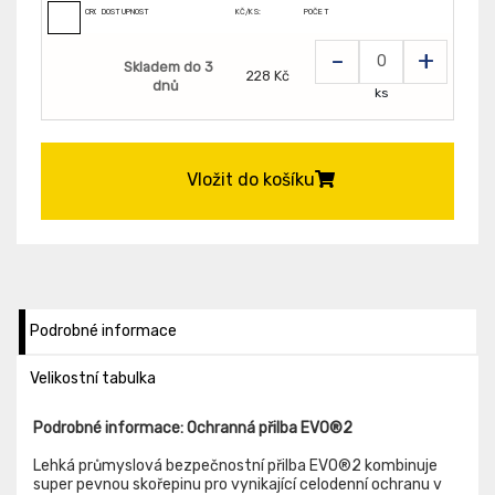
CR0601006380999
DOSTUPNOST
KČ/KS:
POČET
-
+
Skladem do 3
228 Kč
dnů
ks
Vložit do košíku
Podrobné informace
Velikostní tabulka
Podrobné informace: Ochranná přilba EVO®2
Lehká průmyslová bezpečnostní přilba EVO®2 kombinuje
super pevnou skořepinu pro vynikající celodenní ochranu v