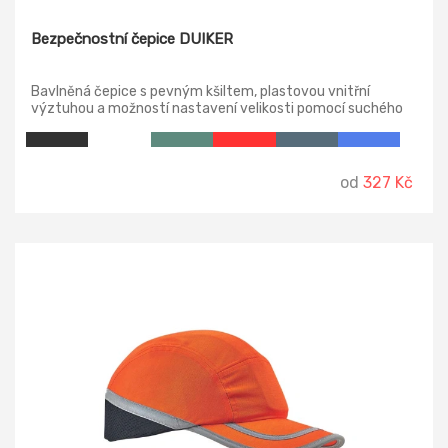
Bezpečnostní čepice DUIKER
Bavlněná čepice s pevným kšiltem, plastovou vnitřní
výztuhou a možností nastavení velikosti pomocí suchého
zipu, odpovídá normě EN 812.
od
327 Kč