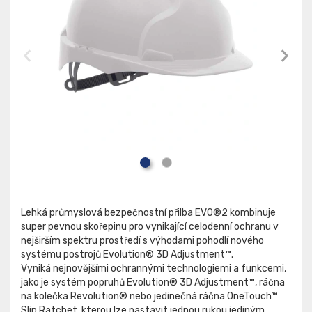
Lehká průmyslová bezpečnostní přilba EVO®2 kombinuje
super pevnou skořepinu pro vynikající celodenní ochranu v
nejširším spektru prostředí s výhodami pohodlí nového
systému postrojů Evolution® 3D Adjustment™.
Vyniká nejnovějšími ochrannými technologiemi a funkcemi,
jako je systém popruhů Evolution® 3D Adjustment™, ráčna
na kolečka Revolution® nebo jedinečná ráčna OneTouch™
Slip Ratchet, kterou lze nastavit jednou rukou jediným