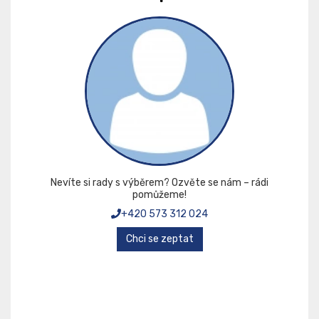
Nevíte si rady s výběrem? Ozvěte se nám – rádi
pomůžeme!
+420 573 312 024
Chci se zeptat