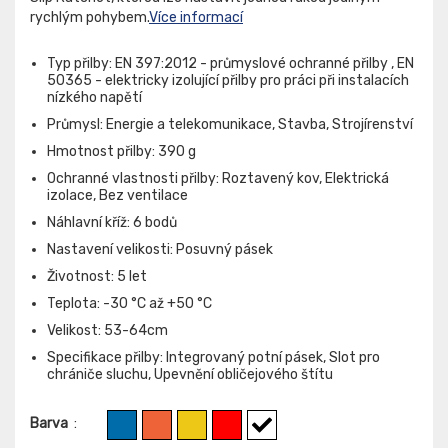
rychlým pohybem.
Více informací
Typ přilby: EN 397:2012 - průmyslové ochranné přilby , EN
50365 - elektricky izolující přilby pro práci při instalacích
nízkého napětí
Průmysl: Energie a telekomunikace, Stavba, Strojírenství
Hmotnost přilby: 390 g
Ochranné vlastnosti přilby: Roztavený kov, Elektrická
izolace, Bez ventilace
Náhlavní kříž: 6 bodů
Nastavení velikosti: Posuvný pásek
Životnost: 5 let
Teplota: -30 °C až +50 °C
Velikost: 53-64cm
Specifikace přilby: Integrovaný potní pásek, Slot pro
chrániče sluchu, Upevnění obličejového štítu
Barva
: