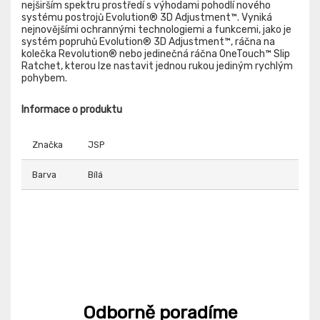
nejširším spektru prostředí s výhodami pohodlí nového
systému postrojů Evolution® 3D Adjustment™. Vyniká
nejnovějšími ochrannými technologiemi a funkcemi, jako je
systém popruhů Evolution® 3D Adjustment™, ráčna na
kolečka Revolution® nebo jedinečná ráčna OneTouch™ Slip
Ratchet, kterou lze nastavit jednou rukou jediným rychlým
pohybem.
Informace o produktu
Značka
JSP
Barva
Bílá
Odborně poradíme