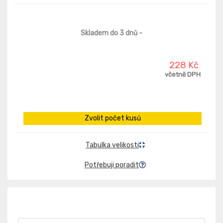
Skladem do 3 dnů
-
228 Kč
včetně DPH
Zvolit počet kusů
Tabulka velikosti
Potřebuji poradit