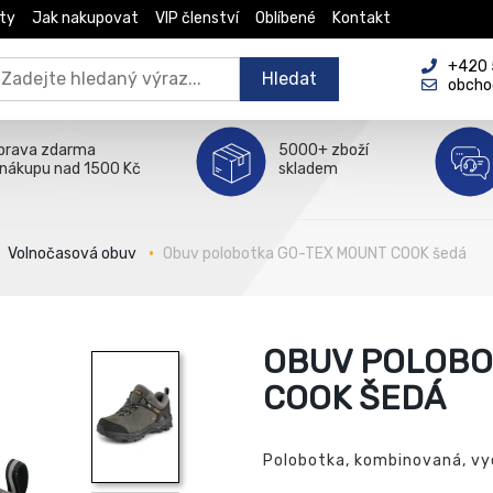
ty
Jak nakupovat
VIP členství
Oblíbené
Kontakt
+420 5
Hledat
obcho
prava zdarma
5000+ zboží
 nákupu nad 1500 Kč
skladem
Volnočasová obuv
Obuv polobotka GO-TEX MOUNT COOK šedá
OBUV POLOBO
COOK ŠEDÁ
Polobotka, kombinovaná, vyc