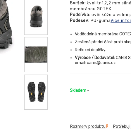
Svršek:
kvalitní 2,2 mm sil
membránou GOTEX
Podšívka:
ovčí kůže a velmi
Podešev:
PU-guma
Více info
Voděodolná membrána GOTE
Zesílená přední část proti oko
Reflexní doplňky.
Výrobce / Dodavatel:
CANIS SA
email: canis@canis.cz
Skladem
-
Rozměry produktu
Potřebuji