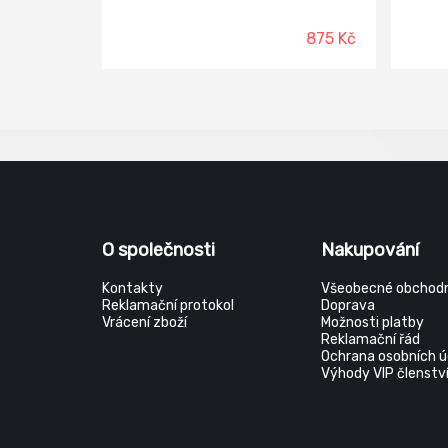
flexibilitě si lidé trpící nejrůznějšími
hověz
problémy s chodidly, jako například
1,6 - 
875 Kč
diabetici a revmatici, přijdou na své.
prodyš
Také je vhodná jako obuv pro
stélka
zabandážovaná chodidla po operaci.
tvaro
Přizpůsobivý svršek: Mikrovelur
pěny p
Tvarovaná vložka: Gambrela
antis
Protiskluzová podrážka: Polyuretan
olejiv
protis
O společnosti
Nakupování
Kontakty
Všeobecné obchodn
Reklamační protokol
Doprava
Vrácení zboží
Možnosti platby
Reklamační řád
Ochrana osobních ú
Výhody VIP členstv