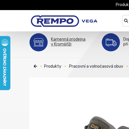
Produk
Kamenná prodejna
Do
v Kroměříži
při
Produkty
Pracovní a volnočasová obuv