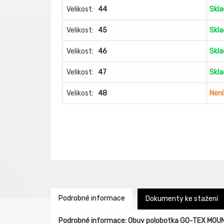
Velikost:
44
Skl
Velikost:
45
Skl
Velikost:
46
Skl
Velikost:
47
Skl
Velikost:
48
Není
Podrobné informace
Dokumenty ke stažení
Podrobné informace: Obuv polobotka GO-TEX MOU