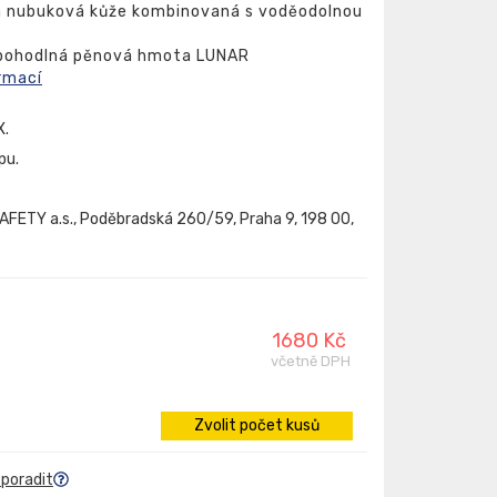
ná nubuková kůže kombinovaná s voděodolnou
 pohodlná pěnová hmota LUNAR
rmací
X.
pu.
FETY a.s., Poděbradská 260/59, Praha 9, 198 00,
1680 Kč
včetně DPH
Zvolit počet kusů
 poradit