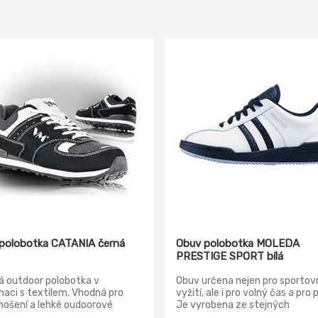
polobotka CATANIA černá
Obuv polobotka MOLEDA
PRESTIGE SPORT bílá
á outdoor polobotka v
Obuv určena nejen pro sportov
aci s textilem. Vhodná pro
vyžití, ale i pro volný čas a pro p
nošení a lehké oudoorové
Je vyrobena ze stejných
ty. Svršek: broušená
osvědčených materiálů jako ob