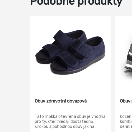
Podobné produkty
Obuv zdravotní obvazová
Obuv 
Tato měkká otevřená obuv je vhodná
Kožen
pro ty, kteří hledají dostatečně
kombin
širokou a pohodlnou obuv jak na
denní 
doma, tak na ven. Díky jejich
aktivi