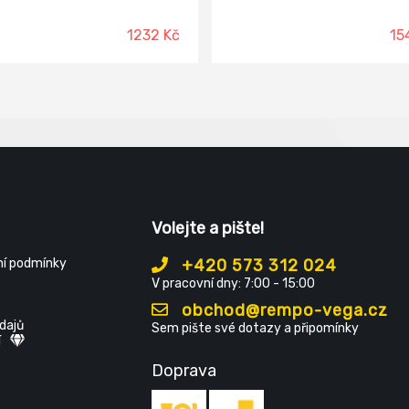
inová useň VELUR v tloušťce
PRESTIGE, ale má širší střih a ni
1,8 mm Podšívka: laminovaná
podešev, která zaručuje vyšší
1232 Kč
15
ná textilie MESH Vkládací
stabilitu při došlapu. Nová řada
: HI-POLY - anatomicky
s nadčasovým designem, je
vaná s lehčené polyuretanové
zdokonalena pro sportovní akti
otažená textilií MESH,
nejen svou konstrukcí, ale i po
tatická Podešev: EVA/RUBBER -
materiály, a je určena na všec
zdorná, antistatická,
typy venkovních i vnitřních po
kluzová
(haly, tělocvičny, antuka, beton, 
Svrchní materiál: povrstvená
lisovaná kůže Materiál podešve
dvouhustotní polyuretan Mater
podšívky: textil
Volejte a pište!
í podmínky
+420 573 312 024
V pracovní dny: 7:00 - 15:00
obchod@rempo-vega.cz
dajů
Sem pište své dotazy a připomínky
í
Doprava