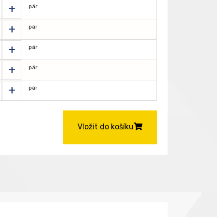
+
pár
+
pár
+
pár
+
pár
+
pár
Vložit do košíku