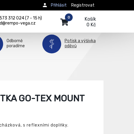
Přihlásit
Registrovat
0
73 312 024 (7 - 15 h)
Košík
d@rempo-vega.cz
0 Kč
Odborně
Potisk a výšivka
poradíme
oděvů
TKA GO-TEX MOUNT
házková, s reflexními doplňky.