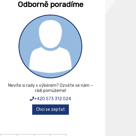
Odborně poradíme
Nevíte si rady s výběrem? Ozvěte se nám –
rádi pomůžeme!
+420 573 312 024
Chci se zeptat