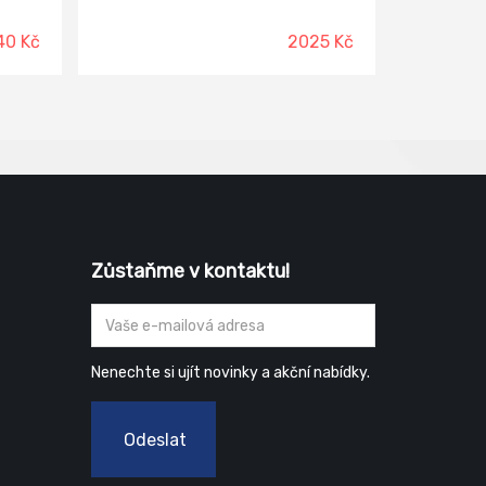
žší
NUBUK v tloušťce 2,0 - 2,2 mm
Podšívka: termoizolační
40 Kč
2025 Kč
 obuvi
paropropustná membrána FREE-TEX
Vkládací stélka: HI-POLY -
vity
anatomicky tvarovaná z lehčené
užitými
polyuretanové pěny potažená textilií
hny
MESH, antistatická Podešev:
vrchů
EVA/RUBBER - olejivzdorná,
...)
antistatická, protiskluzová Norma:
EN ISO 20347:2005
:
iál
Zůstaňme v kontaktu!
Nenechte si ujít novinky a akční nabídky.
Odeslat