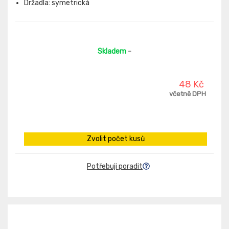
Držadla: symetrická
Skladem
-
48 Kč
včetně DPH
Zvolit počet kusů
Potřebuji poradit