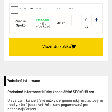
1902700
DOSTUPNOST
KČ/KS:
POČET
-
+
Skladem
Značka:
48 Kč
- 5 a
Spoko
více kusů
ks
Vložit do košíku
Podrobné informace
Podrobné informace: Nůžky kancelářské SPOKO 18 cm
Univerzální kancelářské nůžky s ergonomickými plastovými
madly, která jsou z vnitřní strany pogumovaná pro
pohodlnější držení.