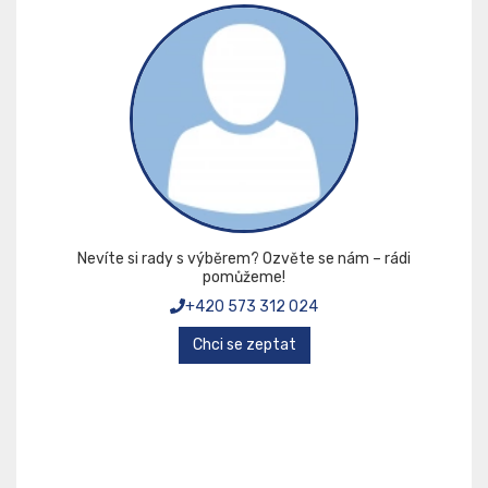
Nevíte si rady s výběrem? Ozvěte se nám – rádi
pomůžeme!
+420 573 312 024
Chci se zeptat