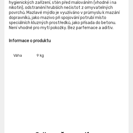
hygienických zařízení, stěn před malováním (vhodné i na
nikotin), odstranění hrubších nečistot z omyvatelných
povrchů. Mazlavé mýdlo je využíváno v průmyslu k mazání
dopravníků, jako mazivo při spojování potrubí místo
speciálních kluzných prostředků, jako přísada do betonu.
Není vhodné pro mytí pokožky. Bez parfemace a aditiv.
Informace o produktu
Váha
9 kg