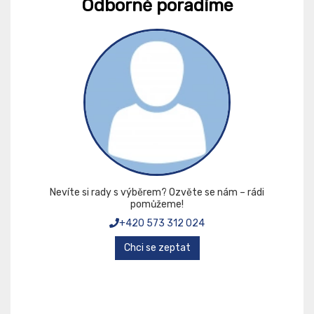
Odborně poradíme
Nevíte si rady s výběrem? Ozvěte se nám – rádi
pomůžeme!
+420 573 312 024
Chci se zeptat