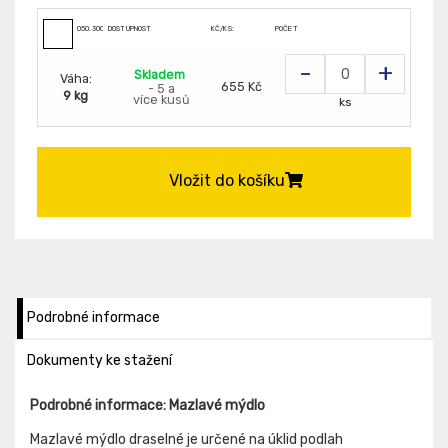
050.30059
DOSTUPNOST
KČ/KS:
POČET
-
+
Skladem
Váha:
655 Kč
- 5 a
9 kg
více kusů
ks
Vložit do košíku
Podrobné informace
Dokumenty ke stažení
Podrobné informace: Mazlavé mýdlo
Mazlavé mýdlo draselné je určené na úklid podlah