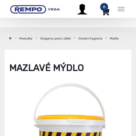
0
Menu
Produkty
Drogerie, praní, úklid
Osobní hygiena
Mýdla
MAZLAVÉ MÝDLO