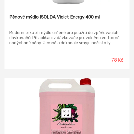
Pěnové mýdlo ISOLDA Violet Energy 400 ml
Moderní tekuté mýdlo určené pro použití do zpěňovacích
dávkovačů. Při aplikaci z dávkovače je uvolněno ve formě
nadýchané pěny. Jemně a dokonale smyje nečistoty.
Předností je příjemná decentní parfemace. Pěnové mýdlo je
dermatologicky příznivé a v přírodě lehce odbouratelné.
78 Kč