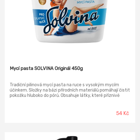
Mycí pasta SOLVINA Originál 450g
Tradiční pilinová mycí pasta na ruce s vysokým mycím
účinkem. Složky na bázi přírodních materiálů pomáhají čistit
pokožku hluboko do pórů. Obsahuje látky, které příznivě
působí na pokožku, zanechávají ji hebkou a svěží. Parfém s
vůní jehličí.
54 Kč