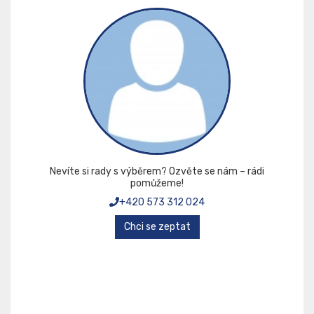
Nevíte si rady s výběrem? Ozvěte se nám – rádi
pomůžeme!
+420 573 312 024
Chci se zeptat