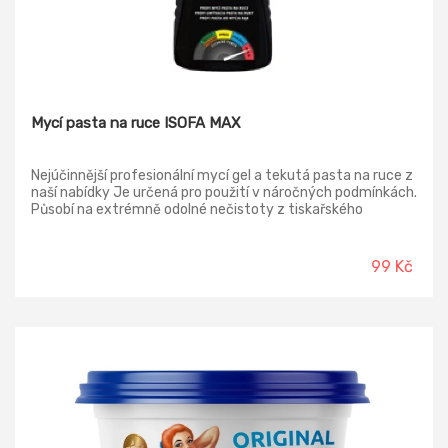
Mycí pasta na ruce ISOFA MAX
Nejúčinnější profesionální mycí gel a tekutá pasta na ruce z
naší nabídky Je určená pro použití v náročných podmínkách.
Působí na extrémně odolné nečistoty z tiskařského
průmyslu, lakoven, servisů těžké techniky atd. Produkt je
bezbarvý a obsahuje pouze přírodní abraziva.
99 Kč