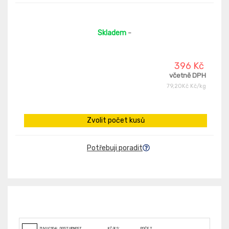
Skladem
-
396 Kč
včetně DPH
79,20Kč Kč/kg
Zvolit počet kusů
Potřebuji poradit
ZUVUC104575
DOSTUPNOST
KČ/KS:
POČET