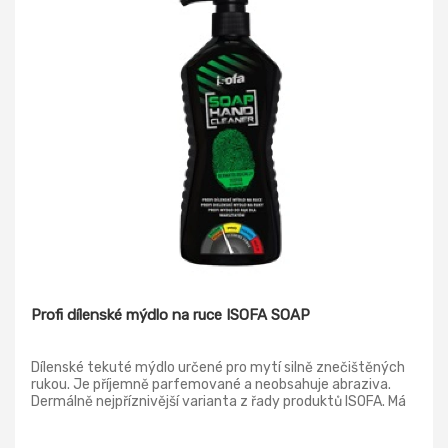
Profi dílenské mýdlo na ruce ISOFA SOAP
Dílenské tekuté mýdlo určené pro mytí silně znečištěných
rukou. Je příjemně parfemované a neobsahuje abraziva.
Dermálně nejpříznivější varianta z řady produktů ISOFA. Má
skvělou mycí schopnost pro odstranění silných nečistot v
průmyslu, servisech a podobných provozech.