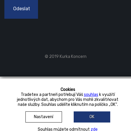
Odeslat
© 2019 Kurka Koncern
Cookies
Tradetex a partneři potřebují Váš
souhlas
k využití
jednotlivých dat, abychom pro Vás mohli zkvalitňovat
naše služby. Souhlas udělíte kliknutím na políčko „OK“.
Nastavení
OK
Souhlas můžete odmítnout
zde