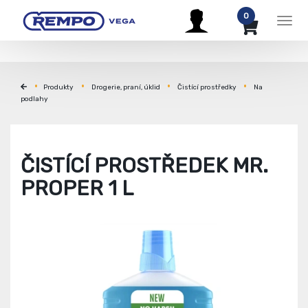
0
Men
Produkty
Drogerie, praní, úklid
Čistící prostředky
Na
podlahy
ČISTÍCÍ PROSTŘEDEK MR.
PROPER 1 L