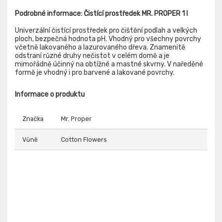
Podrobné informace: Čistící prostředek MR. PROPER 1 l
Univerzální čistící prostředek pro čištění podlah a velkých
ploch, bezpečná hodnota pH. Vhodný pro všechny povrchy
včetně lakovaného a lazurovaného dřeva. Znamenitě
odstraní různé druhy nečistot v celém domě a je
mimořádně účinný na obtížné a mastné skvrny. V naředěné
formě je vhodný i pro barvené a lakované povrchy.
Informace o produktu
Značka
Mr. Proper
Vůně
Cotton Flowers