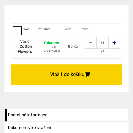
67608
DOSTUPNOST
KČ/KS:
POČET
-
+
Vůně:
Skladem
Cotton
85 Kč
- 5 a
více kusů
ks
Flowers
Vložit do košíku
Podrobné informace
Dokumenty ke stažení