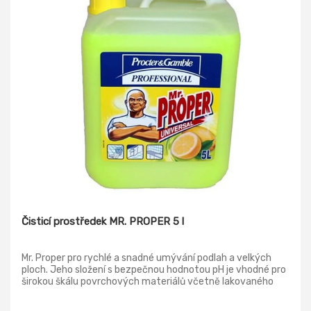
Čisticí prostředek MR. PROPER 5 l
Mr. Proper pro rychlé a snadné umývání podlah a velkých
ploch. Jeho složení s bezpečnou hodnotou pH je vhodné pro
širokou škálu povrchových materiálů včetně lakovaného
dřeva a laminátu. Účinně odstraňuje různé druhy nečistot
včetně mastných a odolných skvrn.