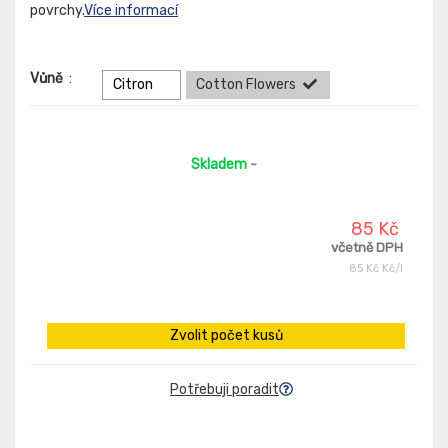
povrchy.
Více informací
Vůně
:
Citron
Cotton Flowers
Skladem
-
85 Kč
včetně DPH
85 Kč Kč/l
Zvolit počet kusů
Potřebuji poradit