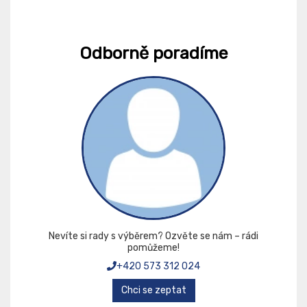
Odborně poradíme
Nevíte si rady s výběrem? Ozvěte se nám – rádi
pomůžeme!
+420 573 312 024
Chci se zeptat