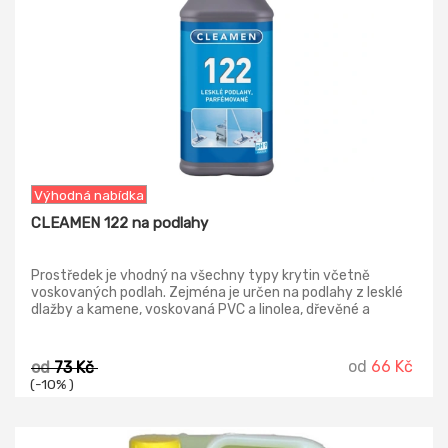
Výhodná nabídka
CLEAMEN 122 na podlahy
Prostředek je vhodný na všechny typy krytin včetně
voskovaných podlah. Zejména je určen na podlahy z lesklé
dlažby a kamene, voskovaná PVC a linolea, dřevěné a
laminátové (plovoucí) podlahy. Podlahám dodává lesk a
oživuje barvy, příjemně voní.
od
66 Kč
od
73 Kč
(-10% )