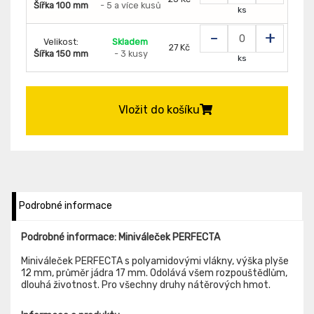
Šířka 100 mm
- 5 a více kusů
ks
-
+
Velikost:
Skladem
27 Kč
Šířka 150 mm
- 3 kusy
ks
Vložit do košíku
Podrobné informace
Podrobné informace: Miniváleček PERFECTA
Miniváleček PERFECTA s polyamidovými vlákny, výška plyše
12 mm, průměr jádra 17 mm. Odolává všem rozpouštědlům,
dlouhá životnost. Pro všechny druhy nátěrových hmot.