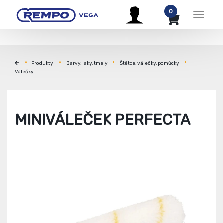
0
Menu
Produkty
Barvy, laky, tmely
Štětce, válečky, pomůcky
Válečky
MINIVÁLEČEK PERFECTA