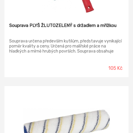
Souprava PLYŠ ŽLUTOZELENÝ s držadlem a mřížkou
Souprava určena především kutilům, představuje vynikající
poměr kvality a ceny. Určená pro malířské práce na
hladkých a mírně hrubých površích. Souprava obsahuje
váleček široky 180 mm s výškou plyše 18mm, držadlo 6mm
a mřížku.
105 Kč