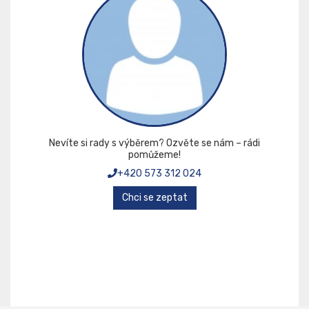
Nevíte si rady s výběrem? Ozvěte se nám – rádi
pomůžeme!
+420 573 312 024
Chci se zeptat