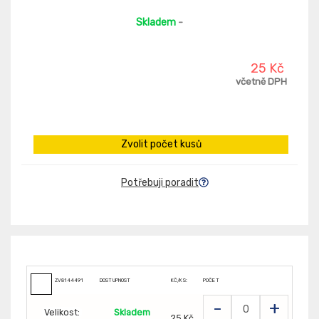
Skladem
-
25 Kč
včetně DPH
Zvolit počet kusů
Potřebuji poradit
ZV8144491
DOSTUPNOST
KČ/KS:
POČET
-
+
Velikost:
Skladem
25 Kč