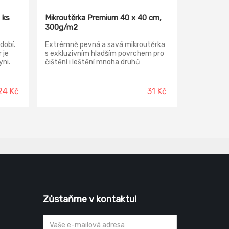
 ks
Mikroutěrka Premium 40 x 40 cm,
300g/m2
dobí.
Extrémně pevná a savá mikroutěrka
 je
s exkluzivním hladším povrchem pro
ni.
čištění i leštění mnoha druhů
ře drží
povrchů. Velmi dlouhá životnost díky
likost
jemnému ale hustému pletení
materiálu.
24 Kč
31 Kč
Zůstaňme v kontaktu!