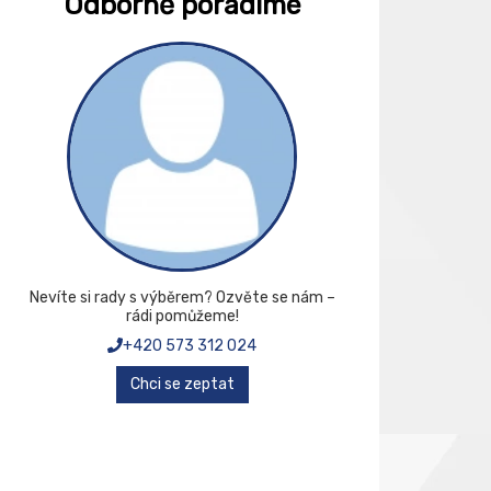
Odborně poradíme
Nevíte si rady s výběrem? Ozvěte se nám –
rádi pomůžeme!
+420 573 312 024
Chci se zeptat