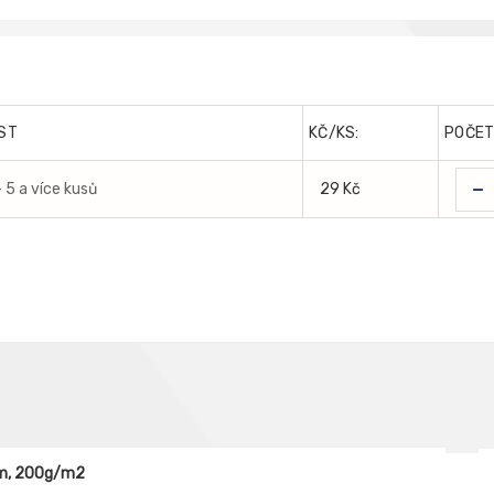
ST
KČ/KS:
POČE
-
- 5 a více kusů
29 Kč
cm, 200g/m2