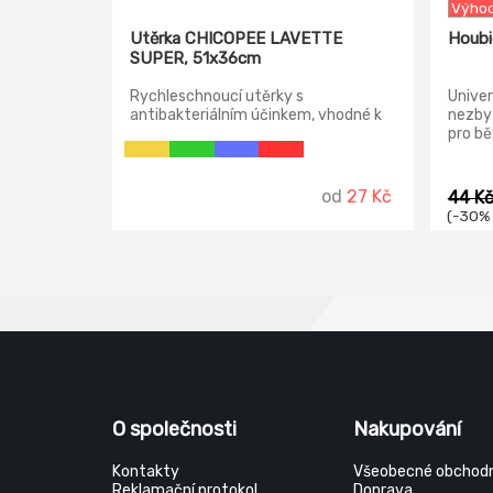
Výhod
Utěrka CHICOPEE LAVETTE
Houbi
SUPER, 51x36cm
Rychleschnoucí utěrky s
Univer
antibakteriálním účinkem, vhodné k
nezby
použití v kuchyni a hotelových
pro bě
zařízeních.
kuchy
žínka 
měla b
od
27 Kč
44 K
předmě
(-30% 
kovy. 
vybav
O společnosti
Nakupování
Kontakty
Všeobecné obchodn
Reklamační protokol
Doprava