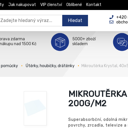
ty
Jak nakupovat
VIP členství
Oblíbené
Kontakt
+420 5
Hledat
obcho
prava zdarma
5000+ zboží
 nákupu nad 1500 Kč
skladem
é pomůcky
Útěrky, houbičky, drátěnky
Mikroutěrka Krystal, 4
MIKROUTĚRKA 
200G/M2
Superabsorbční, odolná mik
povrchy, zrcadla, televize a