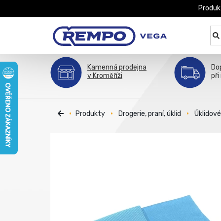
Produk
Kamenná prodejna
Do
v Kroměříži
při
Produkty
Drogerie, praní, úklid
Úklidov