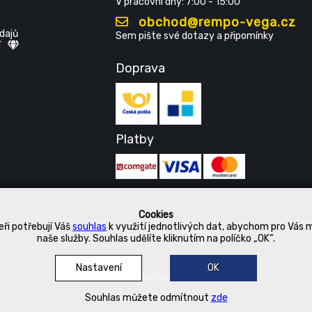
V pracovní dny: 7:00 - 15:00
obchod@rempo-vega.cz
dajů
Sem pište své dotazy a připomínky
í
Doprava
Platby
Cookies
ři potřebují Váš
souhlas
k využití jednotlivých dat, abychom pro Vás 
naše služby. Souhlas udělíte kliknutím na políčko „OK“.
Nastavení
OK
© 2019 Kurka Koncern
Souhlas můžete odmítnout
zde