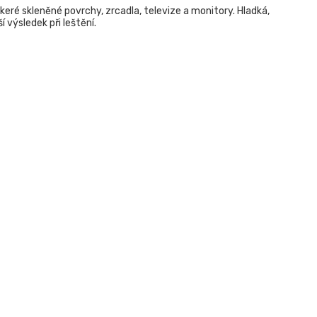
eré skleněné povrchy, zrcadla, televize a monitory. Hladká,
í výsledek při leštění.