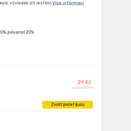
epší výsledek při leštění.
Více informací
 80%, polyamid 20%
29 Kč
včetně DPH
Zvolit počet kusů