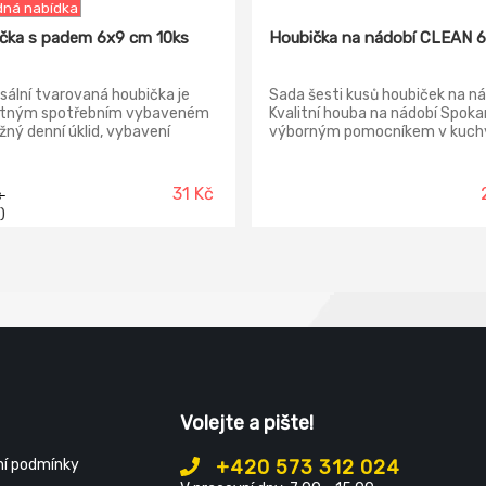
ná nabídka
čka s padem 6x9 cm 10ks
Houbička na nádobí CLEAN 6
sální tvarovaná houbička je
Sada šesti kusů houbiček na ná
tným spotřebním vybaveném
Kvalitní houba na nádobí Spokar
žný denní úklid, vybavení
výborným pomocníkem v kuchy
něk a domácností. Padová
Díky svému profilu se velmi dob
slouží pro abrazivní čištění,
a lépe se tak s ní manipuluje. Ve
y se používat pouze na tvrdé
houbičky 8 x 3,5 cm.
31 Kč
č
ty jako je nádobí, dlažbu a
)
Není vhodná na plastové
ení.
Volejte a pište!
í podmínky
+420 573 312 024