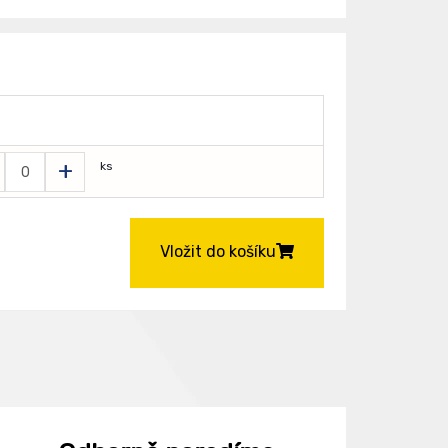
T
+
ks
Vložit do košíku