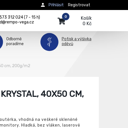
Přihlásit
Registrovat
0
73 312 024 (7 - 15 h)
Košík
d@rempo-vega.cz
0 Kč
Odborně
Potisk a výšivka
poradíme
oděvů
0x50 cm, 200g/m2
KRYSTAL, 40X50 CM,
routěrka, vhodná na veškeré skleněné
 monitory. Hladká, bez vláken, laserově