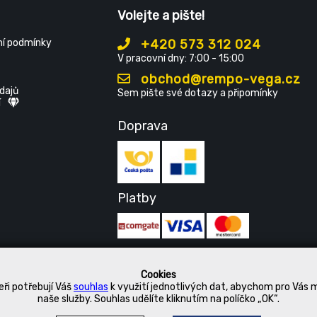
Volejte a pište!
í podmínky
+420 573 312 024
V pracovní dny: 7:00 - 15:00
obchod@rempo-vega.cz
dajů
Sem pište své dotazy a připomínky
í
Doprava
Platby
Cookies
ři potřebují Váš
souhlas
k využití jednotlivých dat, abychom pro Vás 
naše služby. Souhlas udělíte kliknutím na políčko „OK“.