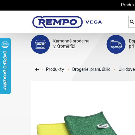
Produk
Kamenná prodejna
Do
v Kroměříži
při
Produkty
Drogerie, praní, úklid
Úklidov