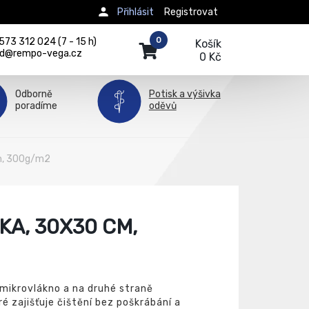
Přihlásit
Registrovat
0
73 312 024 (7 - 15 h)
Košík
d@rempo-vega.cz
0 Kč
Odborně
Potisk a výšivka
poradíme
oděvů
m, 300g/m2
A, 30X30 CM,
 mikrovlákno a na druhé straně
é zajišťuje čištění bez poškrábání a