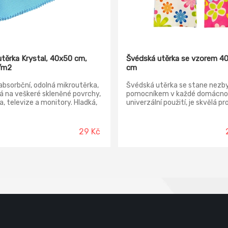
utěrka Krystal, 40x50 cm,
Švédská utěrka se vzorem 4
/m2
cm
bsorbční, odolná mikroutěrka,
Švédská utěrka se stane nez
 na veškeré skleněné povrchy,
pomocníkem v každé domácnos
a, televize a monitory. Hladká,
univerzální použití, je skvělá pro
áken, laserově zastřižené
čištění a leštění i bez použití
 pro co nejlepší výsledek při
chemikálií. Je vhodná na skla,
.
zrcadla, obrazovky i na nábyte
29 Kč
snadnou údržbu, je rychleschno
nemačkavá. S touto utěrkou b
uklízení hračka! V nabídce mix 