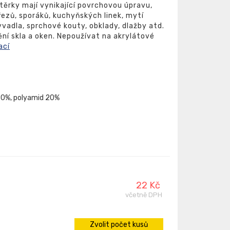
těrky mají vynikající povrchovou úpravu,
řezů, sporáků, kuchyňských linek, mytí
vadla, sprchové kouty, obklady, dlažby atd.
ění skla a oken. Nepoužívat na akrylátové
ací
 80%, polyamid 20%
22 Kč
včetně DPH
Zvolit počet kusů