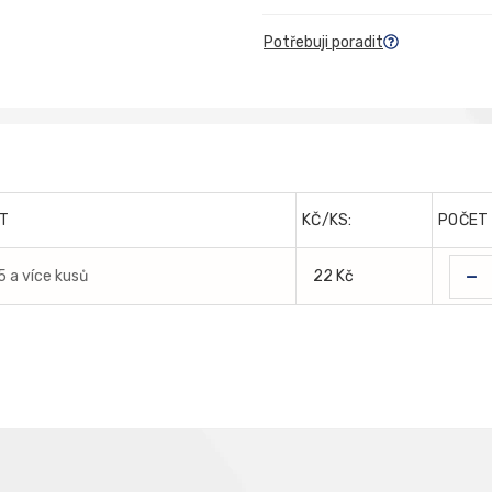
Potřebuji poradit
T
KČ/KS:
POČET
-
5 a více kusů
22 Kč