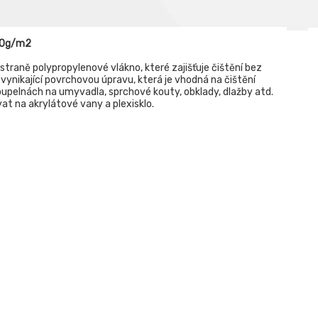
300g/m2
straně polypropylenové vlákno, které zajišťuje čištění bez
 vynikající povrchovou úpravu, která je vhodná na čištění
koupelnách na umyvadla, sprchové kouty, obklady, dlažby atd.
vat na akrylátové vany a plexisklo.