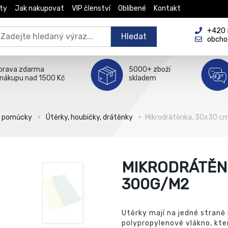
ty
Jak nakupovat
VIP členství
Oblíbené
Kontakt
+420 5
Hledat
obcho
prava zdarma
5000+ zboží
 nákupu nad 1500 Kč
skladem
é pomůcky
Útěrky, houbičky, drátěnky
Mikrodrátěnka, 30x30 c
MIKRODRÁTĚNK
300G/M2
Utěrky mají na jedné straně
polypropylenové vlákno, kter