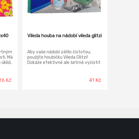
0x40
Vileda houba na nádobí vileda glitzi
bytným
Aby vaše nádobí zářilo čistotou,
ti. Má
použijte houbičku Vileda Glitzi!
 úklid,
Dokáže efektivně ale šetrně vyčistit
porcelán, sklo i nerezové materiály.
Skládá se ze dvou vrstev: modrá
k. Má
abrazivní vrstva umožňuje jemné a
26 Kč
41 Kč
ucí a
rychlé odstranění nečistot, zelená
ude
část houbičky absorbuje přebytečné
vzorů.
tekutiny a umožňuje rychlé uschnutí
nádobí. Houba je vyšší než běžné
houbičky na nádobí, je pohodlná pro
úchop a chrání vaše nehty před
poškozením.