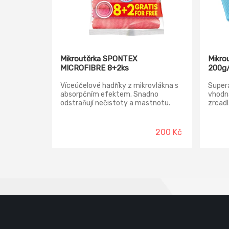
Mikroutěrka SPONTEX
Mikro
MICROFIBRE 8+2ks
200g
Víceúčelové hadříky z mikrovlákna s
Supera
absorpčním efektem. Snadno
vhodná
odstraňují nečistoty a mastnotu.
zrcadl
Účinné i bez použití čisticích
bez vl
prostředků.
okraje
leštění
200 Kč