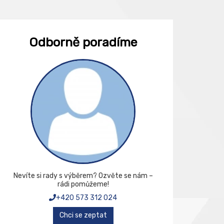
Odborně poradíme
Nevíte si rady s výběrem? Ozvěte se nám –
rádi pomůžeme!
+420 573 312 024
Chci se zeptat