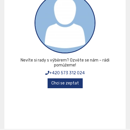
Nevíte si rady s výběrem? Ozvěte se nám – rádi
pomůžeme!
+420 573 312 024
Chci se zeptat