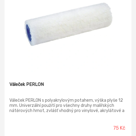
Váleček PERLON
Váleček PERLON s polyakrylovým potahem, výška plyše 12
mm. Univerzální použití pro všechny druhy malířských
nátěrových hmot, zvlášť vhodný pro vinylové, akrylátové a
disperzní barvy vyšší hustoty. Průměr jádra 48 mm.
75 Kč