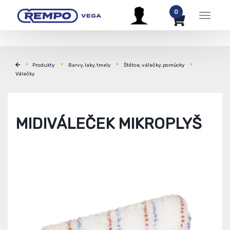
0
Menu
Produkty
Barvy, laky, tmely
Štětce, válečky, pomůcky
Válečky
MIDIVÁLEČEK MIKROPLYŠ