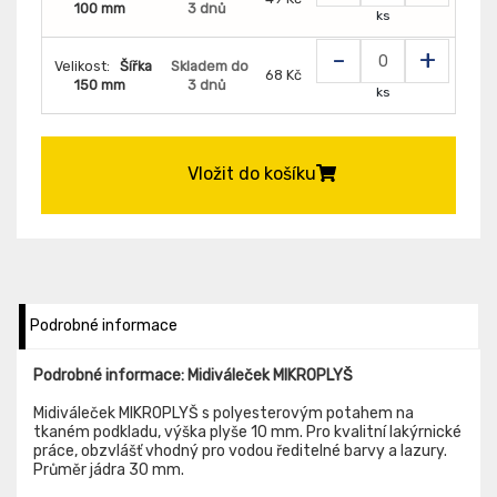
100 mm
3 dnů
ks
-
+
Velikost:
Šířka
Skladem do
68 Kč
150 mm
3 dnů
ks
Vložit do košíku
Podrobné informace
Podrobné informace: Midiváleček MIKROPLYŠ
Midiváleček MIKROPLYŠ s polyesterovým potahem na
tkaném podkladu, výška plyše 10 mm. Pro kvalitní lakýrnické
práce, obzvlášť vhodný pro vodou ředitelné barvy a lazury.
Průměr jádra 30 mm.