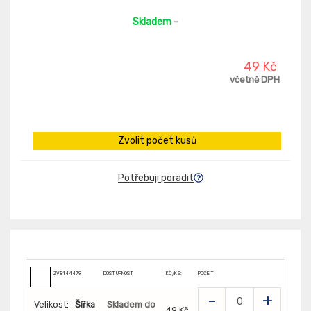
Skladem
-
49 Kč
včetně DPH
Zvolit počet kusů
Potřebuji poradit
ZV8144479
DOSTUPNOST
KČ/KS:
POČET
-
+
Velikost:
Šířka
Skladem do
49 Kč