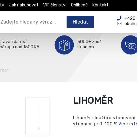
ty
Jak nakupovat
VIP členství
Oblíbené
Kontakt
+420 5
Hledat
obcho
prava zdarma
5000+ zboží
 nákupu nad 1500 Kč
skladem
oměr
LIHOMĚR
Lihoměr slouží ke stanovení
stupnice je 0-100 %.
Více in