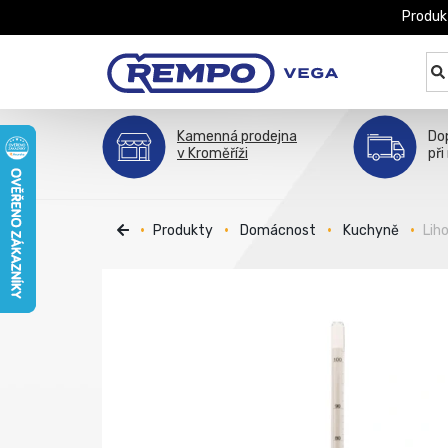
Produk
Kamenná prodejna
Do
v Kroměříži
při
Produkty
Domácnost
Kuchyně
Lih