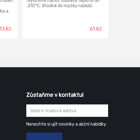
yroben
Nylonové náčiní. Odolává teplotě do
210°C. Vhodné do myčky nádobí.
ba a
ní
e.
73 Kč
61 Kč
Zůstaňme v kontaktu!
Nenechte si ujít novinky a akční nabídky.