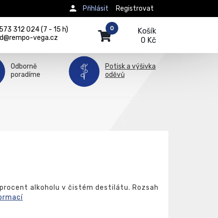
Přihlásit
Registrovat
0
73 312 024 (7 - 15 h)
Košík
d@rempo-vega.cz
0 Kč
Odborně
Potisk a výšivka
poradíme
oděvů
 procent alkoholu v čistém destilátu. Rozsah
formací