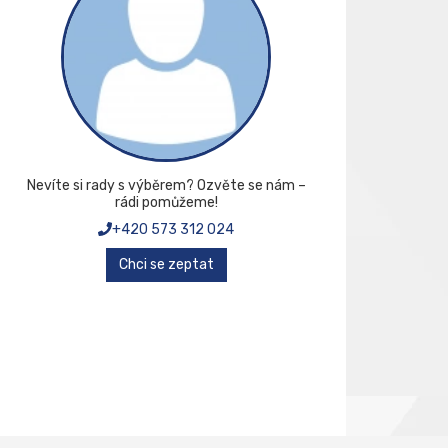
Nevíte si rady s výběrem? Ozvěte se nám –
rádi pomůžeme!
+420 573 312 024
Chci se zeptat