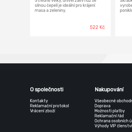
Středně velký, univerzální nůž se
Škrab
silnou čepelí je ideální pro krájení
vyrobe
masa a zeleniny.
ponik
Vhodn
522 Kč
O společnosti
Nakupování
Kontakty
Všeobecné obchodn
Reklamační protokol
Doprava
Vrácení zboží
Možnosti platby
Reklamační řád
Ochrana osobních ú
Výhody VIP členstv