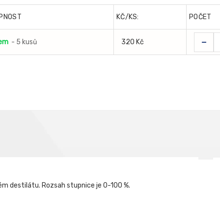
PNOST
KČ/KS:
POČET
-
dem
- 5 kusů
320 Kč
ém destilátu. Rozsah stupnice je 0-100 %.