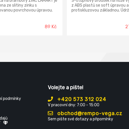
ka na brambory ZINC LAMART je
3-stupňový brousek na nože v
na ze slitiny zinku s
z ABS plastů se soft úpravou a
lovanou povrchovou úpravou.
protiskluzovou základnou. Údrž
é do myčky na nádobí.
čistění vlhčeným hadříkem. Ne
možné vyměnit brusné kotouč
89 Kč
2
Volejte a pište!
í podmínky
+420 573 312 024
V pracovní dny: 7:00 - 15:00
obchod@rempo-vega.cz
dajů
Sem pište své dotazy a připomínky
í