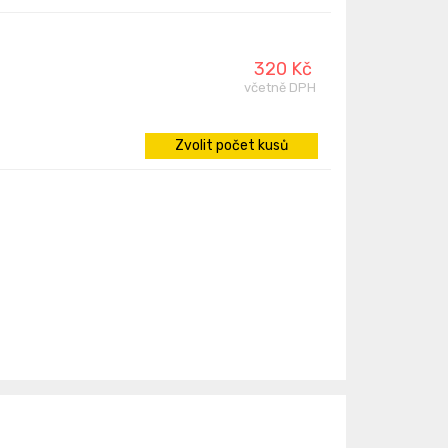
320 Kč
včetně DPH
Zvolit počet kusů