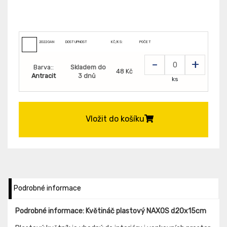
20220AN
DOSTUPNOST
KČ/KS:
POČET
-
+
Barva::
Skladem do
48 Kč
Antracit
3 dnů
ks
Vložit do košíku
Podrobné informace
Podrobné informace: Květináč plastový NAXOS d20x15cm