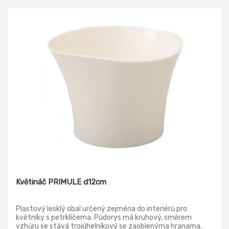
Květináč PRIMULE d12cm
Plastový lesklý obal určený zejména do interiérů pro
květníky s petrklíčema. Půdorys má kruhový, směrem
vzhůru se stává trojúhelníkový se zaoblenýma hranama.