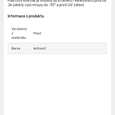
Plastový květník je vhodný do interiéru i venkovních prostor.
Je odolný vůči mrazu do -10° a proti UV záření.
Informace o produktu
Vyrobeno
z
Plast
materiálu
Barva
Antracit