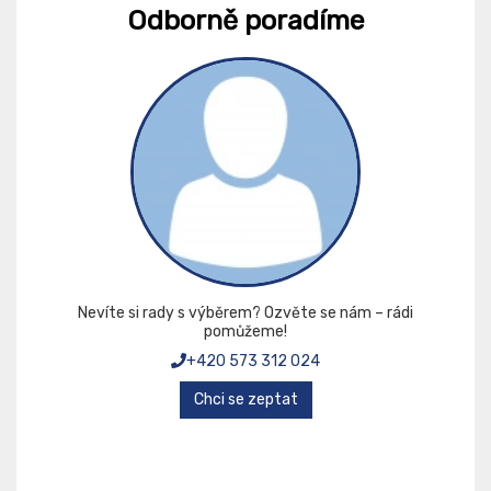
Odborně poradíme
Nevíte si rady s výběrem? Ozvěte se nám – rádi
pomůžeme!
+420 573 312 024
Chci se zeptat