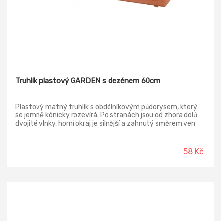
Truhlík plastový GARDEN s dezénem 60cm
Plastový matný truhlík s obdélníkovým půdorysem, který
se jemně kónicky rozevírá. Po stranách jsou od zhora dolů
dvojité vlnky, horní okraj je silnější a zahnutý směrem ven
Vhodný je zejména na balkonové rostliny, bylinky a různá
sezónní aranžmá v interiéru i exteriéru.
58 Kč