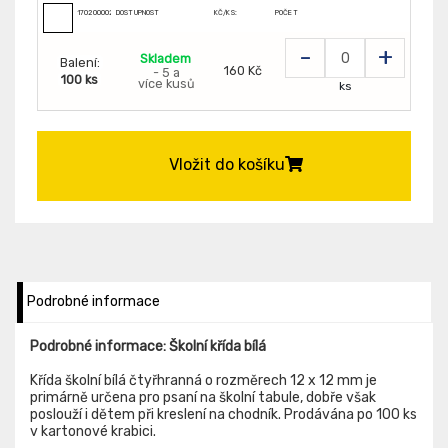
170200002
DOSTUPNOST
KČ/KS:
POČET
-
+
Skladem
Balení:
160 Kč
- 5 a
100 ks
více kusů
ks
Vložit do košíku
Podrobné informace
Podrobné informace: Školní křída bílá
Křída školní bílá čtyřhranná o rozměrech 12 x 12 mm je
primárně určena pro psaní na školní tabule, dobře však
poslouží i dětem při kreslení na chodník. Prodávána po 100 ks
v kartonové krabici.