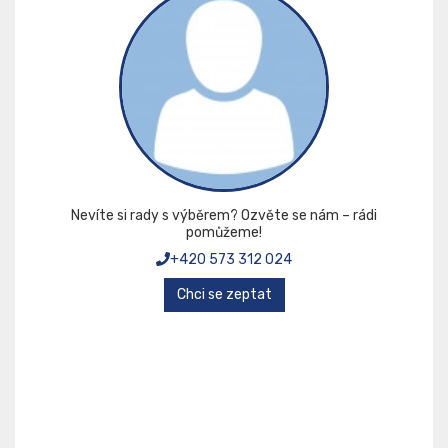
Nevíte si rady s výběrem? Ozvěte se nám – rádi
pomůžeme!
+420 573 312 024
Chci se zeptat