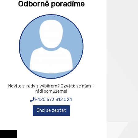
Odborně poradíme
Nevíte si rady s výběrem? Ozvěte se nám –
rádi pomůžeme!
+420 573 312 024
Chci se zeptat