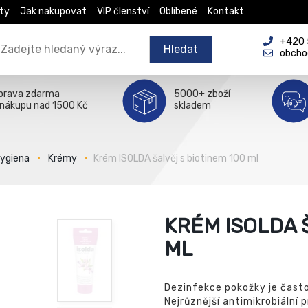
ty
Jak nakupovat
VIP členství
Oblíbené
Kontakt
+420 5
Hledat
obcho
prava zdarma
5000+ zboží
 nákupu nad 1500 Kč
skladem
hygiena
Krémy
Krém ISOLDA šalvěj s biotinem 100 ml
KRÉM ISOLDA 
ML
Dezinfekce pokožky je čast
Nejrůznější antimikrobiální