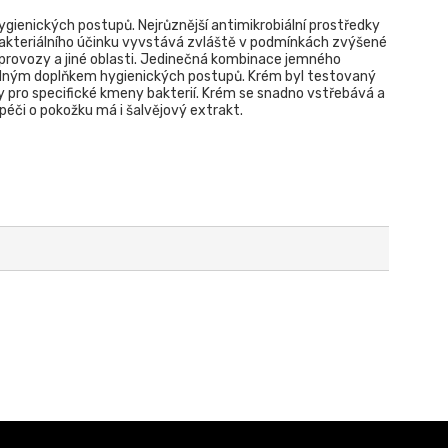
gienických postupů. Nejrůznější antimikrobiální prostředky
akteriálního účinku vyvstává zvláště v podmínkách zvýšené
 provozy a jiné oblasti. Jedinečná kombinace jemného
hodným doplňkem hygienických postupů. Krém byl testovaný
ky pro specifické kmeny bakterií. Krém se snadno vstřebává a
péči o pokožku má i šalvějový extrakt.