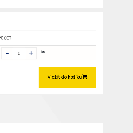
POČET
-
+
ks
Vložit do košíku