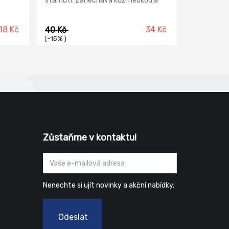
stárnutí. Zanechává kůži hebkou a
 které
pružnou.
t
18 Kč
34 Kč
40 Kč
(-15% )
e tento
Zůstaňme v kontaktu!
Nenechte si ujít novinky a akční nabídky.
Odeslat