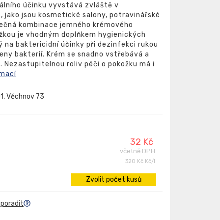
iálního účinku vyvstává zvláště v
 jako jsou kosmetické salony, potravinářské
dinečná kombinace jemného krémového
ložkou je vhodným doplňkem hygienických
 na baktericidní účinky při dezinfekci rukou
eny bakterií. Krém se snadno vstřebává a
. Nezastupitelnou roliv péči o pokožku má i
rmací
01, Věchnov 73
32 Kč
včetně DPH
320 Kč Kč/l
Zvolit počet kusů
 poradit