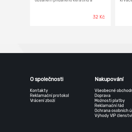
obsahem přidaného keratinu a
krváce
mandlového oleje. Díky složení
heřmán
můžeme mluvit o „Formuli 1“ mezi
Krém s
našimi krémy. Originální kombinace
se zvl
32 Kč
těchto složek napomáhá k udržení
vlastn
elasticity, zvláčnění a výživě pokožky
Pravid
rukou i nehtového lůžka. Při
zpět s
pravidelné aplikaci zůstává pokožka
se sna
hebká a pevná bez pocitu nadměrně
příjem
promaštěných rukou. Krém je možné
určeno
používat i pro regenerační zábaly.
ale po
namáh
O společnosti
Nakupování
Kontakty
Všeobecné obchodn
Reklamační protokol
Doprava
Vrácení zboží
Možnosti platby
Reklamační řád
Ochrana osobních ú
Výhody VIP členstv