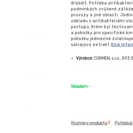
dráždit. Potřeba antibakter
podmínkách zvýšené zátěže,
provozy a jiné oblasti. Je
základu s antibakteriální s
postupů. Krém byl testovaný
a pokožky pro specifické km
pokožku jedinečně zvláčňuje
šalvějový extrakt.
Více info
Výrobce:
CORMEN, s.r.o., 593 
Skladem
-
Rozměry produktu
Potřebuji