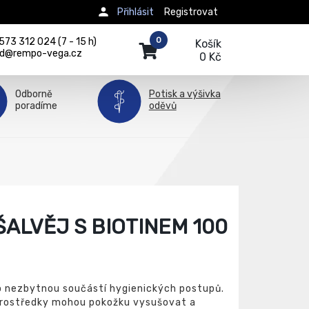
Přihlásit
Registrovat
0
73 312 024 (7 - 15 h)
Košík
d@rempo-vega.cz
0 Kč
Odborně
Potisk a výšivka
poradíme
oděvů
ŠALVĚJ S BIOTINEM 100
o nezbytnou součástí hygienických postupů.
 prostředky mohou pokožku vysušovat a