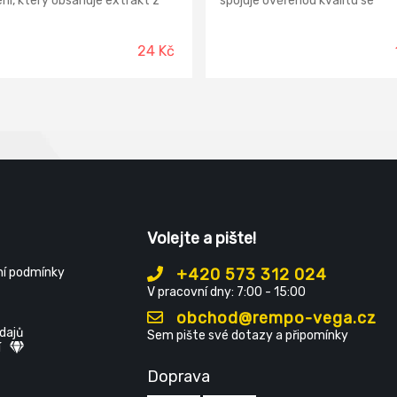
ní, který obsahuje extrakt z
spojuje ověřenou kvalitu se
ku pravého a arganový olej.
zuajímavými atkivními látkami,
pojuje hojivé účinky heřmánku
pomáhají pokožku chránit a
áčňujícími a vyživujícími
zjemňovat. Nezanechává poci
24 Kč
ostmi arganového oleje.
mastných rukou . Pro svoji
elnou aplikací pokožka získává
dostupnost a stabilní kvalitu j
voji vitalitu a odolnost. Krém
krém úspěšný ve výběrových
dno vstřebává a je velmi
řízeních.
ný pro celodenní použití. Není
 pro aplikaci na otevřené rány,
dporuje hojení podrážděné a
ané kůže.
Volejte a pište!
í podmínky
+420 573 312 024
V pracovní dny: 7:00 - 15:00
obchod@rempo-vega.cz
dajů
Sem pište své dotazy a připomínky
í
Doprava