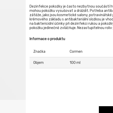
Dezinfekce pokožky je často nezbytnou součástí hy
mohou pokožku vysušovat a dráždit. Potřeba antib
zátěže, jako jsou kosmetické salony, potravinářské
krémového základu s antibakteriální složkou je v
na baktericidní účinky při dezinfekci rukou a pokož
pokožku jedinečně zvláčňuje. Nezastupitelnou roliv 
Informace o produktu
Značka
Cormen
Objem
100 ml