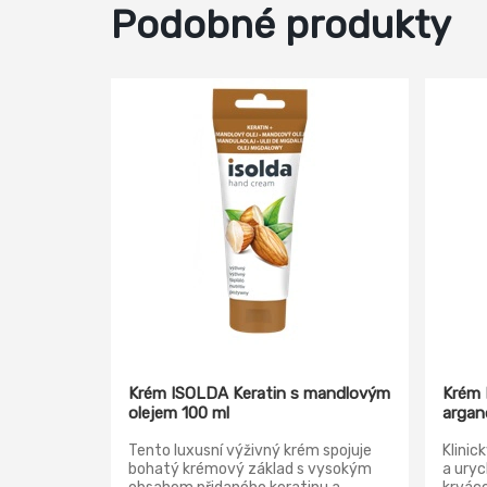
Podobné produkty
Krém ISOLDA Keratin s mandlovým
Krém 
olejem 100 ml
argan
Tento luxusní výživný krém spojuje
Klinic
bohatý krémový základ s vysokým
a uryc