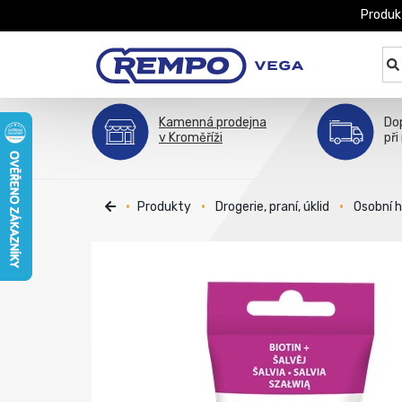
Produk
Kamenná prodejna
Do
v Kroměříži
při
Produkty
Drogerie, praní, úklid
Osobní 