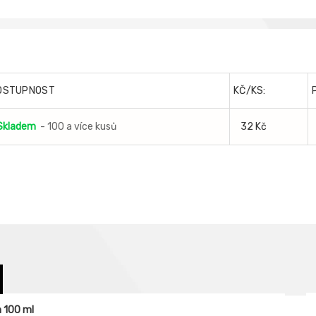
OSTUPNOST
KČ/KS:
Skladem
- 100 a více kusů
32 Kč
m 100 ml