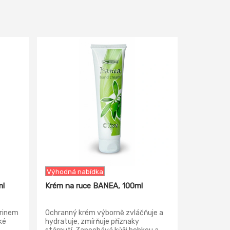
-15%
Výhodná nabídka
ml
Krém na ruce BANEA, 100ml
rinem
Ochranný krém výborně zvláčňuje a
ké
hydratuje, zmírňuje příznaky