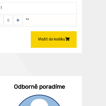
ET
-
+
ks
Vložit do košíku
Odborně poradíme