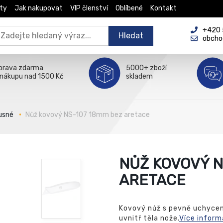
ty
Jak nakupovat
VIP členství
Oblíbené
Kontakt
+420 5
Hledat
obcho
prava zdarma
5000+ zboží
 nákupu nad 1500 Kč
skladem
usné
Nůž kovový NS-107 18mm bez aretace
NŮŽ KOVOVÝ N
ARETACE
Kovový nůž s pevně uchycen
uvnitř těla nože.
Více inform