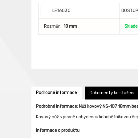
LE16030
DOSTU
Rozměr:
18 mm
Sklad
Podrobné informace
Dokumenty ke stažení
Podrobné informace: Nůž kovový NS-107 18mm be
Kovový nůž s pevně uchycenou lichoběžníkovou čepe
Informace o produktu