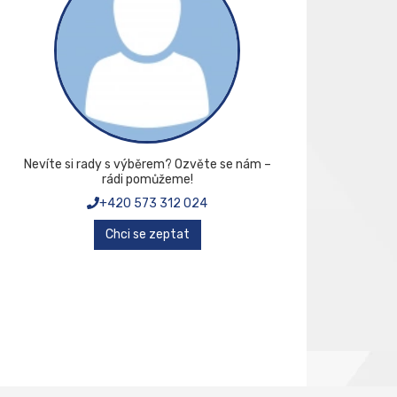
Nevíte si rady s výběrem? Ozvěte se nám –
rádi pomůžeme!
+420 573 312 024
Chci se zeptat