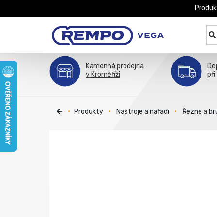
Produk
Kamenná prodejna
Do
v Kroměříži
při
Produkty
Nástroje a nářadí
Řezné a br