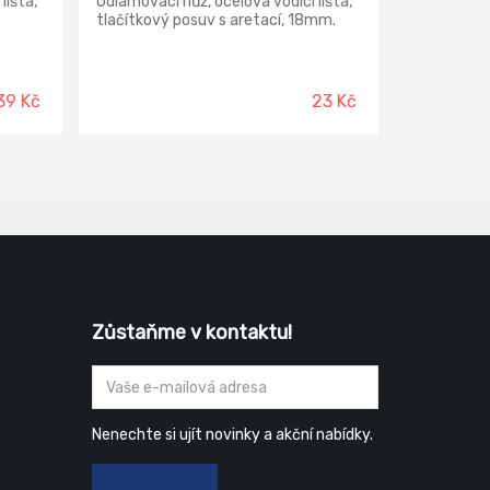
lišta,
Odlamovací nůž, ocelová vodící lišta,
tlačítkový posuv s aretací, 18mm.
39 Kč
23 Kč
Zůstaňme v kontaktu!
Nenechte si ujít novinky a akční nabídky.