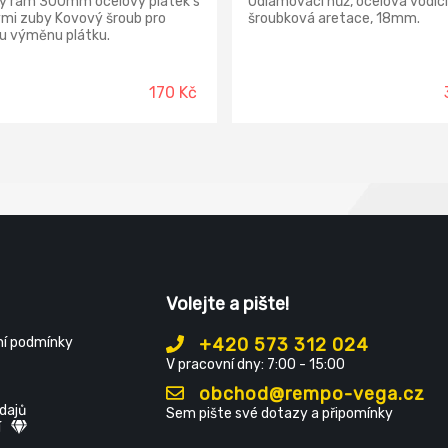
ý rám 300mm ocelový plátek s
Odlamovací nůž, ocelová vodící 
ými zuby Kovový šroub pro
šroubková aretace, 18mm.
u výměnu plátku.
170 Kč
Volejte a pište!
í podmínky
+420 573 312 024
V pracovní dny: 7:00 - 15:00
obchod@rempo-vega.cz
dajů
Sem pište své dotazy a připomínky
í