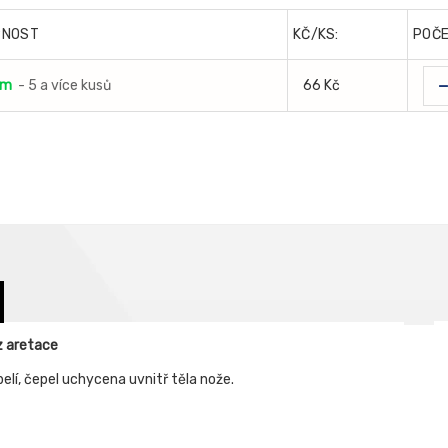
PNOST
KČ/KS:
POČ
em
- 5 a více kusů
66 Kč
z aretace
lí, čepel uchycena uvnitř těla nože.