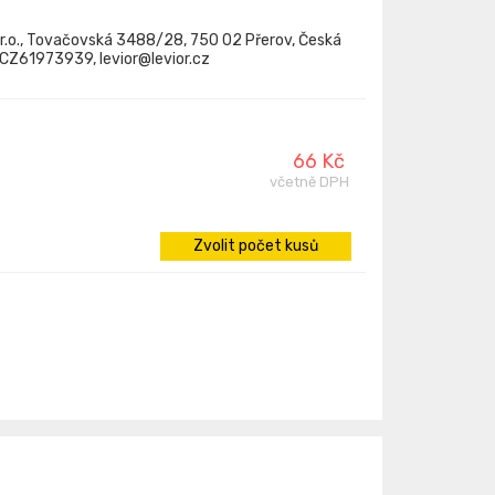
.r.o., Tovačovská 3488/28, 750 02 Přerov, Česká
: CZ61973939, levior@levior.cz
66 Kč
včetně DPH
Zvolit počet kusů