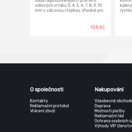
Sada nejpoužívanějších průměrů
Kovov
vidiových vrtáků 3, 4, 5, 6, 7, 8, 9, 10
kalen
mm s válcovou stopkou. Vhodné pro
rychlo
vrtání do zdiva, betonu.
128 Kč
O společnosti
Nakupování
Kontakty
Všeobecné obchodn
Reklamační protokol
Doprava
Vrácení zboží
Možnosti platby
Reklamační řád
Ochrana osobních ú
Výhody VIP členstv