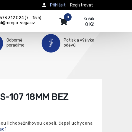
Přihlásit
Registrovat
0
73 312 024 (7 - 15 h)
Košík
d@rempo-vega.cz
0 Kč
Odborně
Potisk a výšivka
poradíme
oděvů
S-107 18MM BEZ
ou lichoběžníkovou čepelí, čepel uchycena
ací