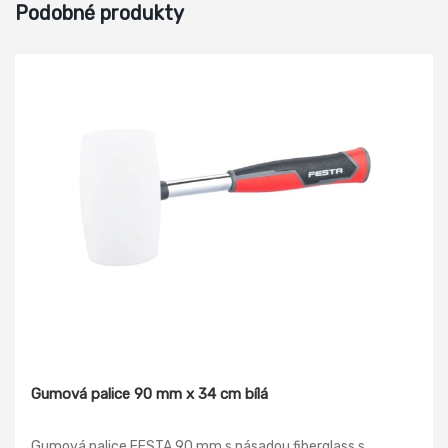
Podobné produkty
Gumová palice 90 mm x 34 cm bílá
Gumová palice FESTA 90 mm s násadou fiberglass s