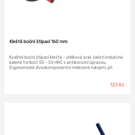
Kleště boční štípací 160 mm
Kvalitní boční štípací kleště - uhlíková ocel, čelisti indukčně
kalené tvrdost 50 - 55 HRC s antikorozní úpravou.
Ergonomické dvoukomponentní měkčené rukojeti, při
úchopu a stisku o 30% více kontaktu s rukojetí - redukuje
množství potřebné síly.
123 Kč