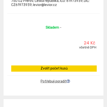
750 02 Přerov, Česká republika, IČO: 61973939, DIČ:
CZ61973939, levior@levior.cz
Skladem
-
24 Kč
včetně DPH
Zvolit počet kusů
Potřebuji poradit