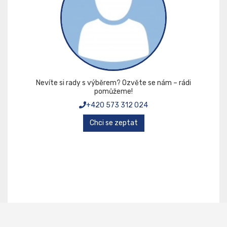
Nevíte si rady s výběrem? Ozvěte se nám – rádi
pomůžeme!
+420 573 312 024
Chci se zeptat