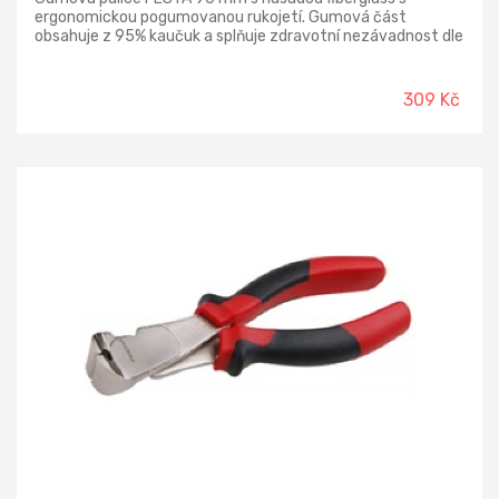
ergonomickou pogumovanou rukojetí. Gumová část
obsahuje z 95% kaučuk a splňuje zdravotní nezávadnost dle
REACH. Bílá část nešpiní při práci obklady a dlažbu - palice
vhodná pro odstraňování nivelačních spon a klipů, k
vyrovnávání obkladů a dlažeb a další mechanické práce.
309 Kč