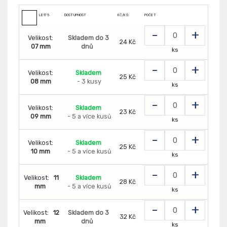
LE175
DOSTUPNOST
KČ/KS:
POČET
-
+
Velikost:
Skladem do 3
24 Kč
07 mm
dnů
ks
-
+
Velikost:
Skladem
25 Kč
08 mm
- 3 kusy
ks
-
+
Velikost:
Skladem
23 Kč
09 mm
- 5 a více kusů
ks
-
+
Velikost:
Skladem
25 Kč
10 mm
- 5 a více kusů
ks
-
+
Velikost:
11
Skladem
28 Kč
mm
- 5 a více kusů
ks
-
+
Velikost:
12
Skladem do 3
32 Kč
mm
dnů
ks