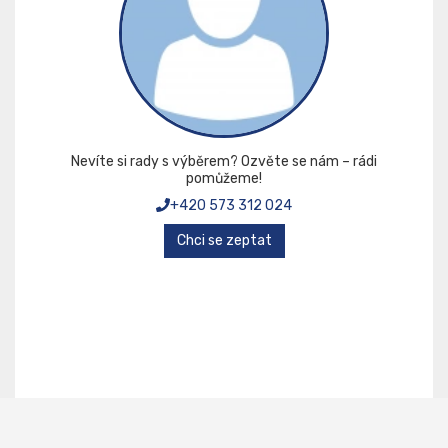
Nevíte si rady s výběrem? Ozvěte se nám – rádi
pomůžeme!
+420 573 312 024
Chci se zeptat