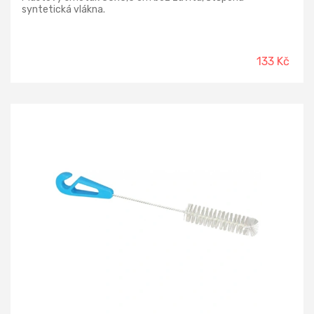
syntetická vlákna.
133 Kč