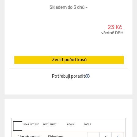
Skladem do 3 dnů
-
23 Kč
včetně DPH
Zvolit počet kusů
Potřebuji poradit
SP4420001095
DOSTUPNOST
KČ/KS:
POČET
Vyrobeno z
Skladem