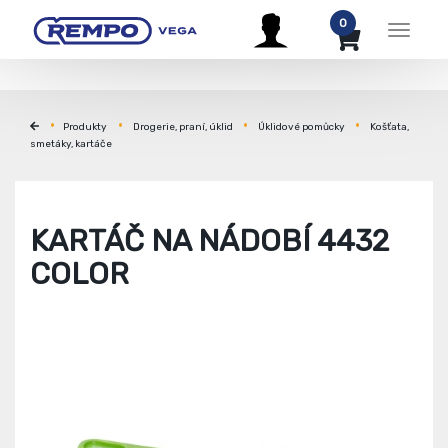
0
Menu
Produkty
Drogerie, praní, úklid
Úklidové pomůcky
Košťata,
smetáky, kartáče
KARTÁČ NA NÁDOBÍ 4432
COLOR