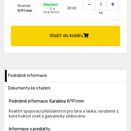
-
+
Skladem
Rozměr:
20 Kč
- 5 a
9/91 mm
více kusů
ks
Vložit do košíku
Podrobné informace
Dokumenty ke stažení
Podrobné informace: Karabina 9/91 mm
Kvalitní spojovací příslušenství pro lana a lanka, vyrobeno z
konstrukční oceli a galvanicky zinkováno.
Informace o produktu