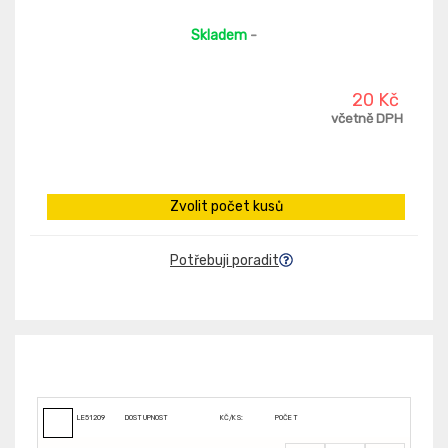
Skladem
-
20 Kč
včetně DPH
Zvolit počet kusů
Potřebuji poradit
LE51209
DOSTUPNOST
KČ/KS:
POČET