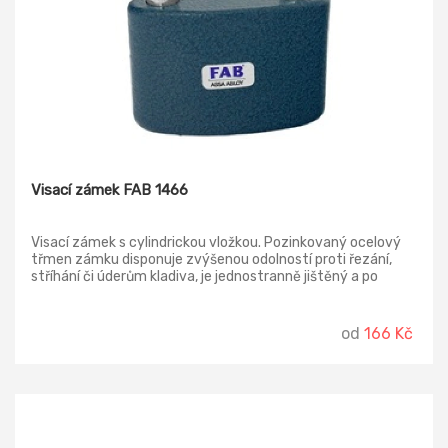
Visací zámek FAB 1466
Visací zámek s cylindrickou vložkou. Pozinkovaný ocelový
třmen zámku disponuje zvýšenou odolností proti řezání,
stříhání či úderům kladiva, je jednostranně jištěný a po
odemčení samočinně výsuvný a otočný o 360 °. Zámek má
litinové tělo, povrchovou úpravou tvoří modrý komaxit.
Důraz je kladen na bezpečnost. Součástí dodávky jsou 3
od
166 Kč
samostatné klíče.