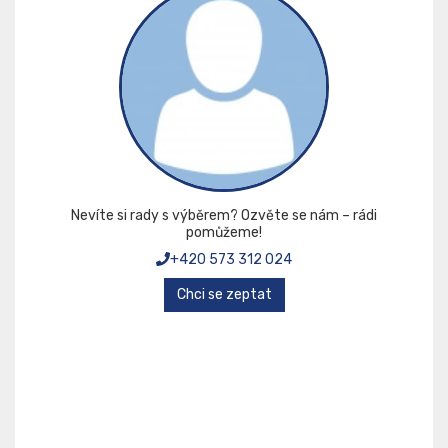
Nevíte si rady s výběrem? Ozvěte se nám – rádi
pomůžeme!
+420 573 312 024
Chci se zeptat