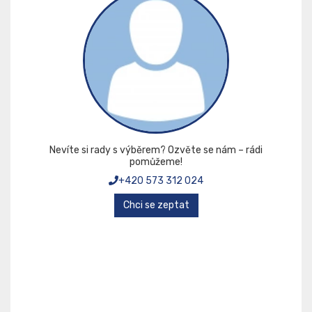
Nevíte si rady s výběrem? Ozvěte se nám – rádi
pomůžeme!
+420 573 312 024
Chci se zeptat