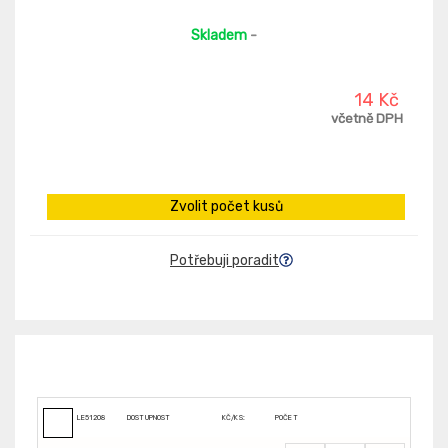
Skladem
-
14 Kč
včetně DPH
Zvolit počet kusů
Potřebuji poradit
LE51208
DOSTUPNOST
KČ/KS:
POČET