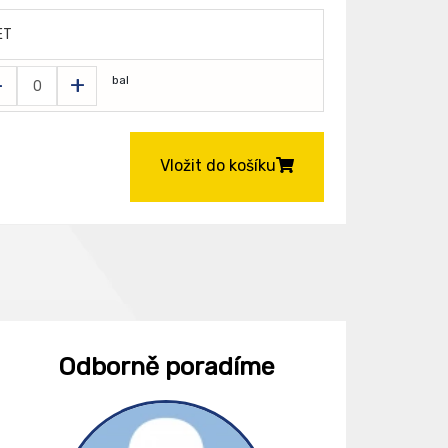
ET
-
+
bal
Vložit do košíku
Odborně poradíme