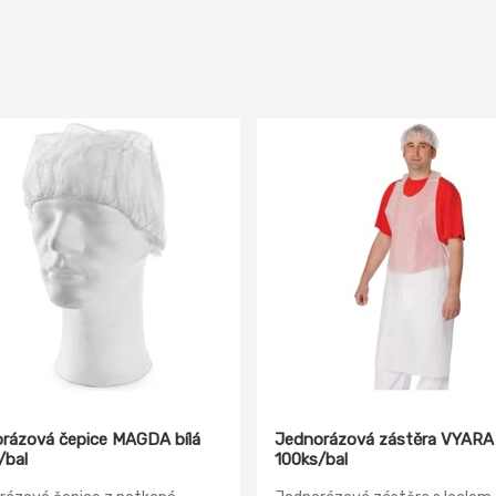
rázová čepice MAGDA bílá
Jednorázová zástěra VYARA
/bal
100ks/bal