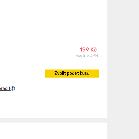
199 Kč
včetně DPH
Zvolit počet kusů
oradit