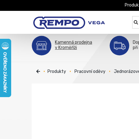
Produk
Kamenná prodejna
Do
v Kroměříži
při
Produkty
Pracovní oděvy
Jednorázov