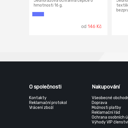
Jednorázová ochranná čepice o
Jedno
hmotnosti 16 g.
textil
bezpra
vlákna
před 
použit
od
146 Kč
kosmet
polypr
čepic
O společnosti
Nakupování
Kontakty
Všeobecné obchodn
Reklamační protokol
Doprava
Vrácení zboží
Možnosti platby
Reklamační řád
Ochrana osobních ú
Výhody VIP členstv