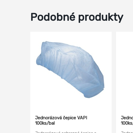
Podobné produkty
Jednorázová čepice VAPI
Jedno
100ks/bal
100ks