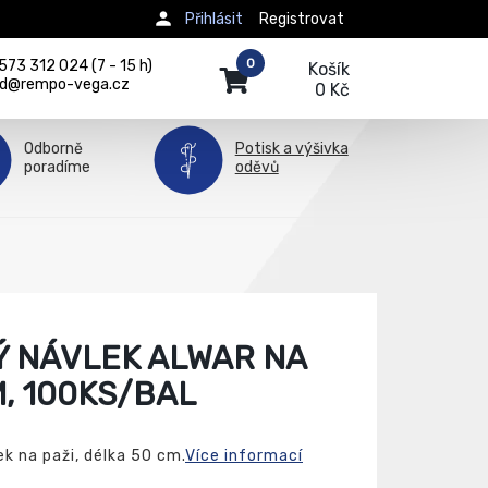
Přihlásit
Registrovat
0
73 312 024 (7 - 15 h)
Košík
d@rempo-vega.cz
0 Kč
Odborně
Potisk a výšivka
poradíme
oděvů
 NÁVLEK ALWAR NA
M, 100KS/BAL
 na paži, délka 50 cm.
Více informací