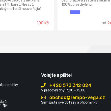
rázové čepice z netkané
Jednorázová zástěra s laclem
ie, střih baret. Nesavý,
100% polyethylenu.
šný materiál neuvolňující
, chrání uživatele i výrobky
nečistotami. Doporučené
í: potravinářství, gastronomie,
100 Kč
od
2
ika. Materiál: 100%
opylén 1 balení obsahuje: 100ks
Volejte a pište!
í podmínky
+420 573 312 024
V pracovní dny: 7:00 - 15:00
obchod@rempo-vega.cz
dajů
Sem pište své dotazy a připomínky
í