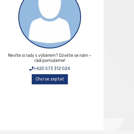
Nevíte si rady s výběrem? Ozvěte se nám –
rádi pomůžeme!
+420 573 312 024
Chci se zeptat