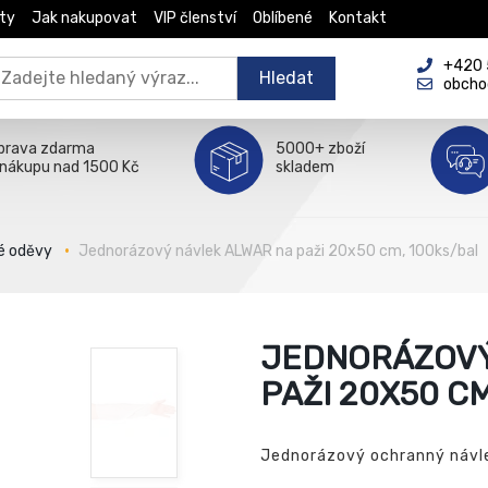
ty
Jak nakupovat
VIP členství
Oblíbené
Kontakt
+420 5
Hledat
obcho
prava zdarma
5000+ zboží
 nákupu nad 1500 Kč
skladem
é oděvy
Jednorázový návlek ALWAR na paži 20x50 cm, 100ks/bal
JEDNORÁZOVÝ
PAŽI 20X50 C
Jednorázový ochranný návlek