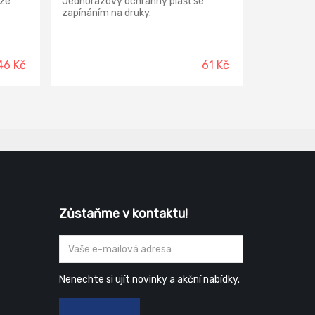
 ze
Jednorázový ochranný plášť se
zapínáním na druky.
46 Kč
61 Kč
Zůstaňme v kontaktu!
Nenechte si ujít novinky a akční nabídky.