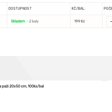
DOSTUPNOST
KČ/BAL:
POČ
Skladem
- 2 baly
199 Kč
 paži 20x50 cm, 100ks/bal