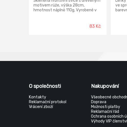
Skleněná hřbitovní svíce s drevěným
Lehký
motivem růže, výška 28cm,
ve spr
hmotnost náplně 110g, Vyrobené v
barev
EU.
uniká
rozpr
skvěle
83 Kč
O společnosti
Nakupování
Kontakty
Všeobecné obchodn
Reklamační protokol
Doprava
Vrácení zboží
Možnosti platby
Reklamační řád
Ochrana osobních ú
Výhody VIP členstv