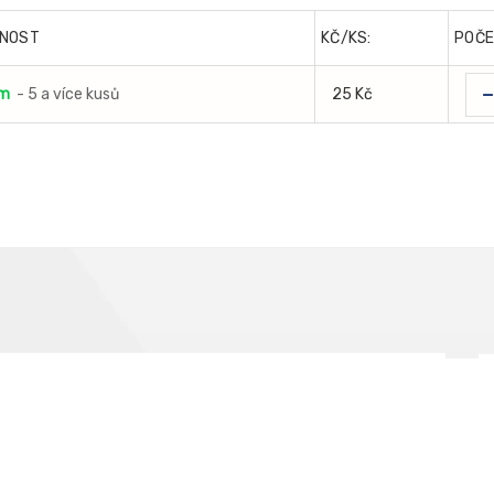
NOST
KČ/KS:
POČ
em
- 5 a více kusů
25 Kč