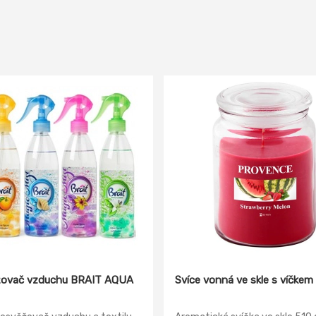
ovač vzduchu BRAIT AQUA
Svíce vonná ve skle s víčkem