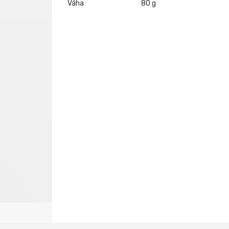
Váha
80 g