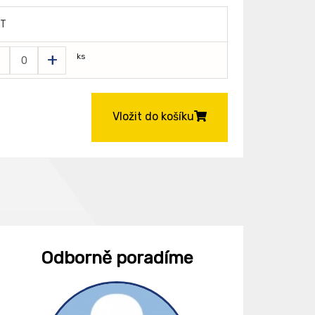
ET
-
+
ks
Vložit do košíku
Odborně poradíme