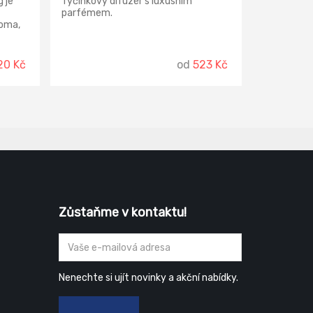
 je
Tyčinkový difuzér s luxusním
parfémem.
doma,
ost.
20 Kč
od
523 Kč
Zůstaňme v kontaktu!
Nenechte si ujít novinky a akční nabídky.