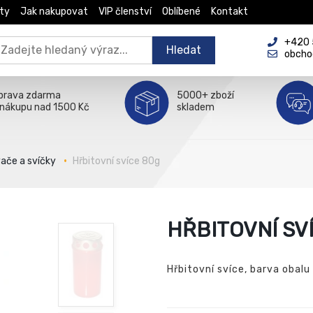
ty
Jak nakupovat
VIP členství
Oblíbené
Kontakt
+420 5
Hledat
obcho
prava zdarma
5000+ zboží
 nákupu nad 1500 Kč
skladem
ače a svíčky
Hřbitovní svíce 80g
HŘBITOVNÍ SV
Hřbitovní svíce, barva obal