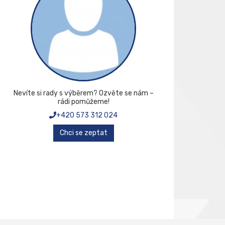
Nevíte si rady s výběrem? Ozvěte se nám –
rádi pomůžeme!
+420 573 312 024
Chci se zeptat