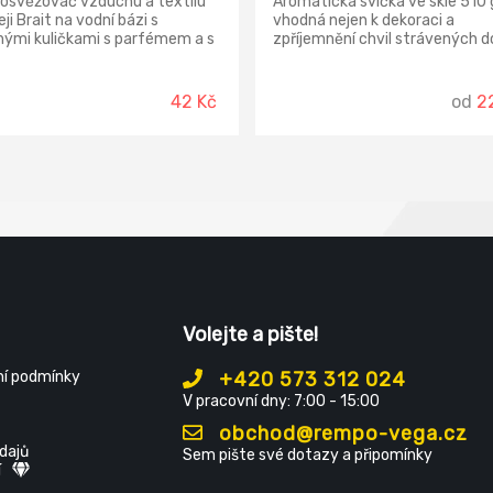
 osvěžovač vzduchu a textilu
Aromatická svíčka ve skle 510 g
eji Brait na vodní bázi s
vhodná nejen k dekoraci a
nými kuličkami s parfémem a s
zpříjemnění chvil strávených 
tním mechanickým
ale i jako dárek, který udělá rad
ašovačem bez hnacího plynu
Doba hoření: 85-95 hodin.
 osvěžuje vzduch.
42 Kč
od
2
Volejte a pište!
í podmínky
+420 573 312 024
V pracovní dny: 7:00 - 15:00
obchod@rempo-vega.cz
dajů
Sem pište své dotazy a připomínky
í