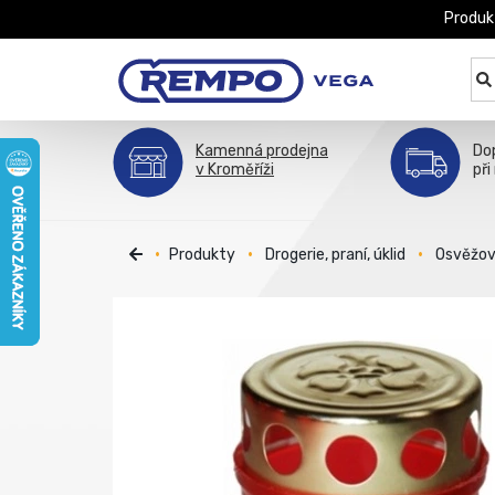
Produk
Kamenná prodejna
Do
v Kroměříži
při
Produkty
Drogerie, praní, úklid
Osvěžov