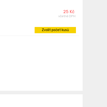
25 Kč
včetně DPH
Zvolit počet kusů