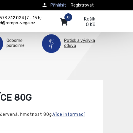
Přihlásit
Registrovat
0
73 312 024 (7 - 15 h)
Košík
d@rempo-vega.cz
0 Kč
Odborně
Potisk a výšivka
poradíme
oděvů
ÍCE 80G
u červená, hmotnost 80g.
Více informací