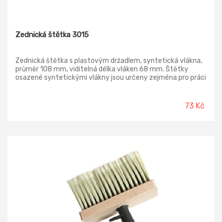
Zednická štětka 3015
Zednická štětka s plastovým držadlem, syntetická vlákna,
průměr 108 mm, viditelná délka vláken 68 mm. Štětky
osazené syntetickými vlákny jsou určeny zejména pro práci
na nových a hrubých omítkách a penetrační nátěry.
73 Kč