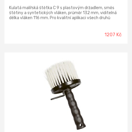
Kulatá malířská štětka C 9 s plastovým držadlem, směs
štětiny a syntetických vláken, průměr 132 mm, viditelná
délka vláken 116 mm. Pro kvalitní aplikaci všech druhů
malířských barev, vápenné a penetrační nátěry.
1207 Kč