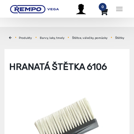
0
Menu
Produkty
Barvy, laky, tmely
Štětce, válečky, pomůcky
Štětky
HRANATÁ ŠTĚTKA 6106