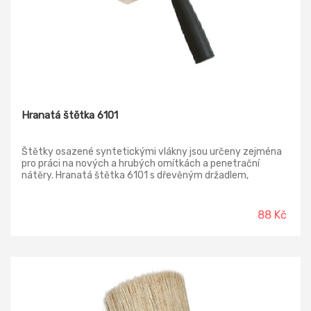
Hranatá štětka 6101
Štětky osazené syntetickými vlákny jsou určeny zejména
pro práci na nových a hrubých omítkách a penetrační
nátěry. Hranatá štětka 6101 s dřevěným držadlem,
syntetická štěpená vlákny, rozměr 170x70 mm, viditelná
délka vláken 72 mm.
88 Kč