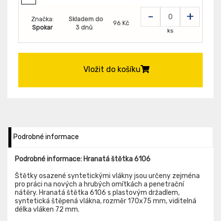
-
+
Značka:
Skladem do
96 Kč
Spokar
3 dnů
ks
Vložit do košíku
Podrobné informace
Podrobné informace: Hranatá štětka 6106
Štětky osazené syntetickými vlákny jsou určeny zejména
pro práci na nových a hrubých omítkách a penetrační
nátěry. Hranatá štětka 6106 s plastovým držadlem,
syntetická štěpená vlákna, rozměr 170x75 mm, viditelná
délka vláken 72 mm.