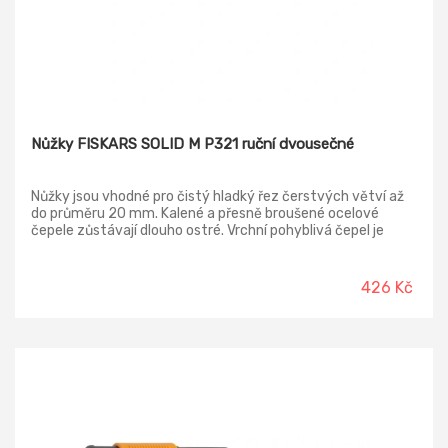
Nůžky FISKARS SOLID M P321 ruční dvousečné
Nůžky jsou vhodné pro čistý hladký řez čerstvých větví až
do průměru 20 mm. Kalené a přesně broušené ocelové
čepele zůstávají dlouho ostré. Vrchní pohyblivá čepel je
potažená nepřilnavou vrstvou, která snižuje tření a chrání
čepel před korozí. Tím je dosaženo plynulejších řezů a
neulpívání kůry a pryskyřice na povrchu čepele pro
426 Kč
maximální výkon. Má lehké, ale robustní rukojeti FiberComp
s povrchem SoftGrip pro bezpečné a pohodlné držení.
Zámek je ovladatelný pravou i levou rukou chrání čepele
během přepravy a skladování.
-13%