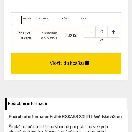
1014915
DOSTUPNOST
KČ/KS:
POČET
-
+
Značka:
Skladem
332 Kč
Fiskars
do 3 dnů
ks
Vložit do košíku
Podrobné informace
Podrobné informace: Hrábě FISKARS SOLID L švédské 52cm
Široké hrábě na listí jsou vhodné pro práci na velkých
plochách trávníku. Masivní pružné prsty se speciální