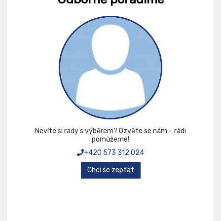
Nevíte si rady s výběrem? Ozvěte se nám – rádi
pomůžeme!
+420 573 312 024
Chci se zeptat