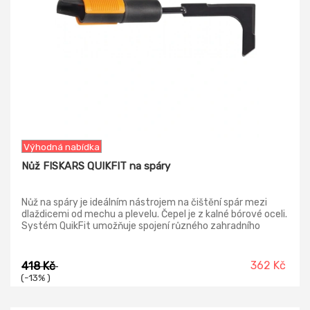
Výhodná nabídka
Nůž FISKARS QUIKFIT na spáry
Nůž na spáry je ideálním nástrojem na čištění spár mezi
dlaždicemi od mechu a plevelu. Čepel je z kalné bórové oceli.
Systém QuikFit umožňuje spojení různého zahradního
nářadí s jedinou násadou.
362 Kč
418 Kč
(-13% )