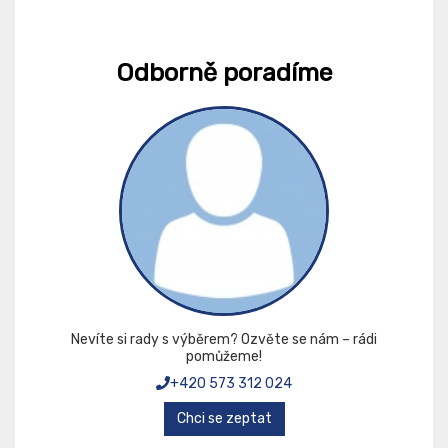
Odborně poradíme
Nevíte si rady s výběrem? Ozvěte se nám – rádi
pomůžeme!
+420 573 312 024
Chci se zeptat