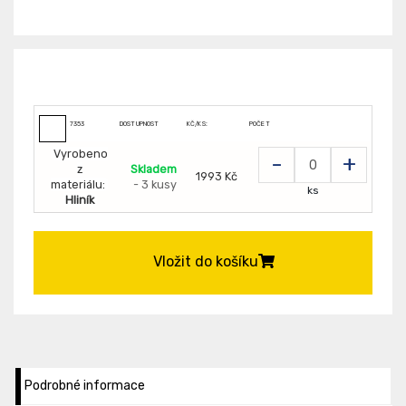
7353
DOSTUPNOST
KČ/KS:
POČET
Vyrobeno
-
+
z
Skladem
1993 Kč
materiálu:
- 3 kusy
ks
Hliník
Vložit do košíku
Podrobné informace