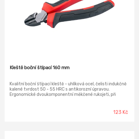
Kleště boční štípací 160 mm
Kvalitní boční štípací kleště - uhlíková ocel, čelisti indukčně
kalené tvrdost 50 - 55 HRC s antikorozní úpravou.
Ergonomické dvoukomponentní měkčené rukojeti, při
úchopu a stisku o 30% více kontaktu s rukojetí - redukuje
množství potřebné síly.
123 Kč