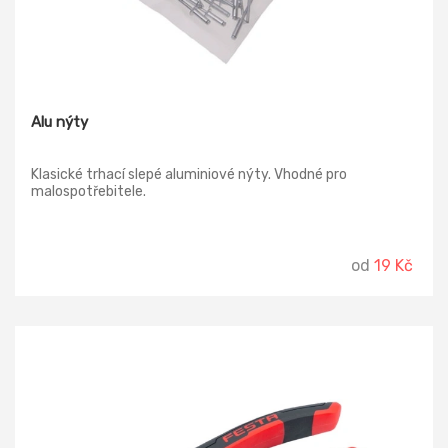
Alu nýty
Klasické trhací slepé aluminiové nýty. Vhodné pro
malospotřebitele.
od
19 Kč