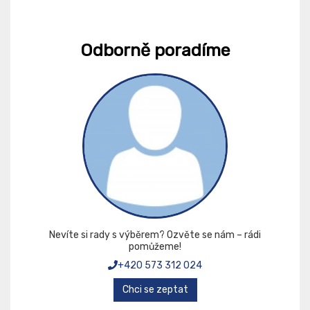
Odborně poradíme
Nevíte si rady s výběrem? Ozvěte se nám – rádi
pomůžeme!
+420 573 312 024
Chci se zeptat