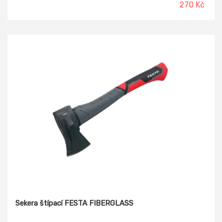
optimalizovaný k sevření trubek a matic, posuvná rukojeť je
270 Kč
opatřena měkčeným neklouzavým povlakem z gumy pro
příjemnější práci.
Sekera štípací FESTA FIBERGLASS