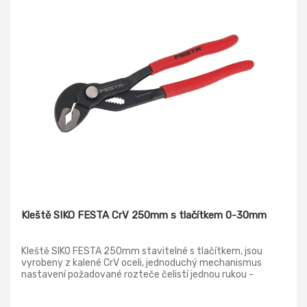
Kleště SIKO FESTA CrV 250mm s tlačítkem 0-30mm
Kleště SIKO FESTA 250mm stavitelné s tlačítkem, jsou
vyrobeny z kalené CrV oceli, jednoduchý mechanismus
nastavení požadované rozteče čelistí jednou rukou -
stiskem jednoho tlačítka, odolný a přesný aretační
mechanismus, tvar čelistí s broušenými zuby