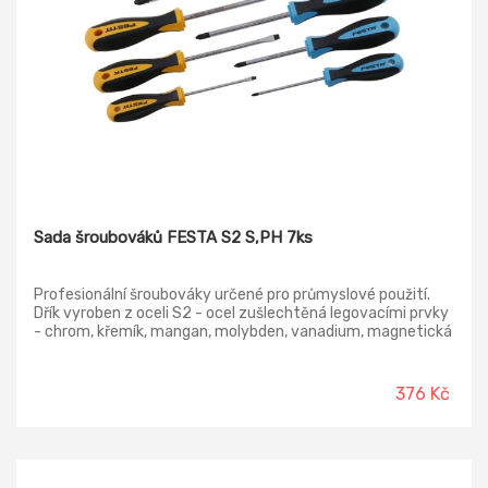
Sada šroubováků FESTA S2 S,PH 7ks
Profesionální šroubováky určené pro průmyslové použití.
Dřík vyroben z oceli S2 - ocel zušlechtěná legovacími prvky
- chrom, křemík, mangan, molybden, vanadium, magnetická
kalená špička, ergonomická zdravotně nezávadná
dvoukomponentní rukojeť - neklouzavý a pohodlný úchop,
otvor pro páku. Obsah sady - ploché 3x75, 5x100, 6x150 -
376 Kč
PH 0, 1, 2, 3