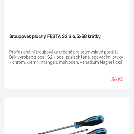
Šroubovák plochý FESTA S2 S 6,5x38 krátký
Profesionální šroubováky určené pro průmyslové použití.
Dřík vyroben z oceli S2 - ocel zušlechtěná legovacími prvky
- chrom, křemík, mangan, molybden, vanadium Magnetická
kalená špička Ergonomická zdravotně nezávadná
dvoukomponentní rukojeť - neklouzavý a pohodlný úchop,
otvor pro páku
36 Kč