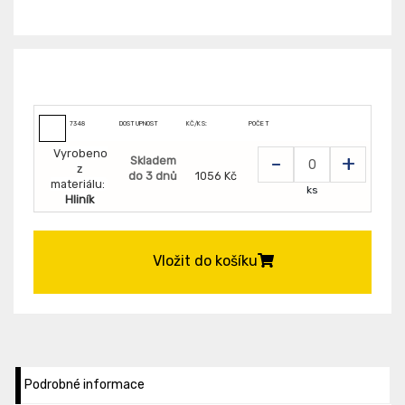
7348
DOSTUPNOST
KČ/KS:
POČET
Vyrobeno
-
+
Skladem
z
do 3 dnů
1056 Kč
materiálu:
ks
Hliník
Vložit do košíku
Podrobné informace