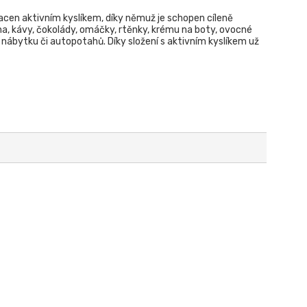
acen aktivním kyslíkem, díky němuž je schopen cíleně
ína, kávy, čokolády, omáčky, rtěnky, krému na boty, ovocné
ů nábytku či autopotahů. Díky složení s aktivním kyslíkem už