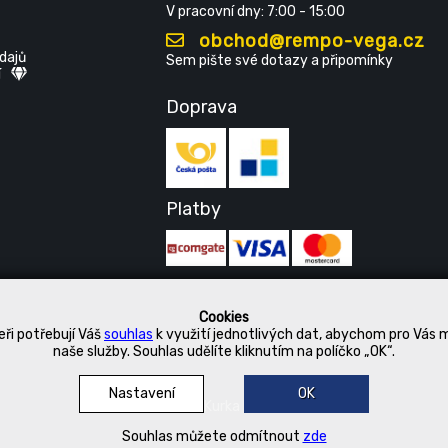
V pracovní dny: 7:00 - 15:00
obchod@rempo-vega.cz
dajů
Sem pište své dotazy a připomínky
í
Doprava
Platby
Cookies
ři potřebují Váš
souhlas
k využití jednotlivých dat, abychom pro Vás 
naše služby. Souhlas udělíte kliknutím na políčko „OK“.
Nastavení
OK
© 2019 Kurka Koncern
Souhlas můžete odmítnout
zde