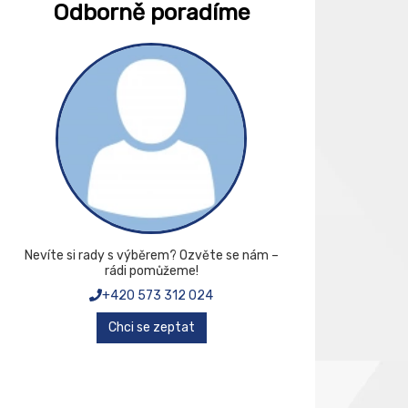
Odborně poradíme
Nevíte si rady s výběrem? Ozvěte se nám –
rádi pomůžeme!
+420 573 312 024
Chci se zeptat