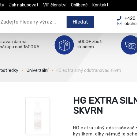
ty
Jak nakupovat
VIP členství
Oblíbené
Kontakt
+420 5
Hledat
obcho
prava zdarma
5000+ zboží
 nákupu nad 1500 Kč
skladem
prostředky
Univerzální
HG extra silný odstraňovač skvrn
HG EXTRA SI
SKVRN
HG extra silný odstraňovač 
kyslíkem, díky němuž je scho