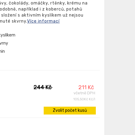
ávy, čokolády, omáčky, rtěnky, krému na
odobně, například i z koberců, potahů
 složení s aktivním kyslíkem už nejsou
nuté skvrny.
Více informací
kyslíkem
kvrny
nin
244 Kč
211 Kč
včetně DPH
105,50Kč Kč/l
Zvolit počet kusů