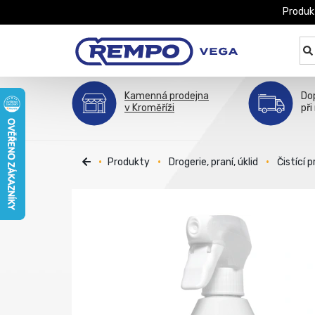
Produk
Kamenná prodejna
Do
v Kroměříži
při
Produkty
Drogerie, praní, úklid
Čistící 