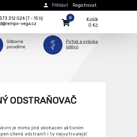
Přihlásit
Registrovat
0
73 312 024 (7 - 15 h)
Košík
d@rempo-vega.cz
0 Kč
Odborně
Potisk a výšivka
poradíme
oděvů
LNÝ ODSTRAŇOVAČ
skvrn je mimo jiné obohacen aktivním
pen cíleně odstranit i ty nejvytrvalejší