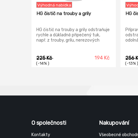
Výhodná nabídka
Výhod
HG čistič na trouby a grily
HG či
HG čistič na trouby a grily odstraňuje
Přípra
rychle a důkladně připečený tuk,
odstra
např. z trouby, grilu, nerezových
odolná
vařičů a venkovních grilů.
saze,
skleně
Mimo t
194 Kč
225 Kč
256 
krbový
(-14% )
(-13% 
odstra
cihlov
O společnosti
Nakupování
Kontakty
Všeobecné obchodn