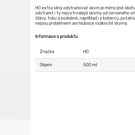
HG extra silný odstraňovač skvrn je mimo jiné oboh
odstranit i ty nejvytrvalejší skvrny od červeného v
šťávy, tuku a podobně, například i z koberců, potah
nejsou problémem ani hluboce vsáknuté skvrny.
Informace o produktu
Značka
HG
Objem
500 ml