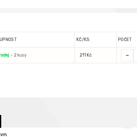
UPNOST
KČ/KS:
POČET
-
rodej
- 2 kusy
211 Kč
kvrn