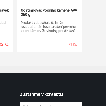
ravek
Odstraňovač vodního kamene AVA
250 g
idaci
Produkt odstraňuje šetrným
rozpouštěním bez narušení povrchů
vodní kámen. Je vhodný pro čištění
varných nádob, čajníků, kávových
ních
konvic, překapávačů a praček.
mítky,
32 Kč
71 Kč
ích. S
ní
tím si
u.
Zůstaňme v kontaktu!