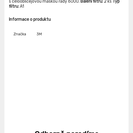
s celoobličejovou maskou řady 6000.
Balení filtrů:
2 ks
Typ
filtru:
A1
Informace o produktu
Značka
3M