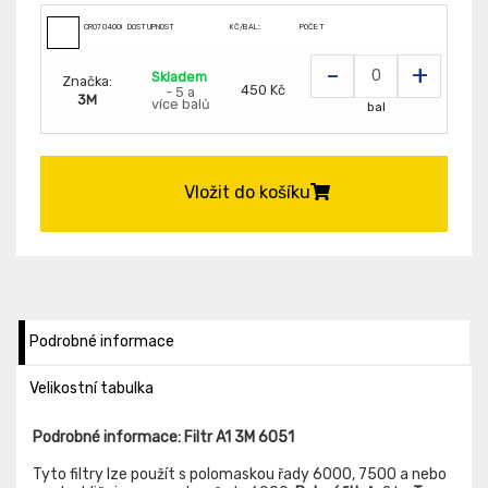
CR0704000999999
DOSTUPNOST
KČ/BAL:
POČET
-
+
Skladem
Značka:
450 Kč
- 5 a
3M
více balů
bal
Vložit do košíku
Podrobné informace
Velikostní tabulka
Podrobné informace: Filtr A1 3M 6051
Tyto filtry lze použít s polomaskou řady 6000, 7500 a nebo