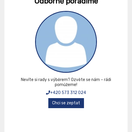
Odborně poradíme
Nevíte si rady s výběrem? Ozvěte se nám – rádi
pomůžeme!
+420 573 312 024
Chci se zeptat