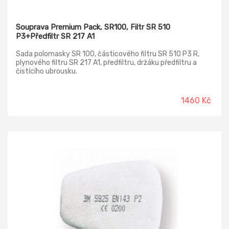
Souprava Premium Pack, SR100, Filtr SR 510
P3+Předfiltr SR 217 A1
Sada polomasky SR 100, částicového filtru SR 510 P3 R,
plynového filtru SR 217 A1, předfiltru, držáku předfiltru a
čistícího ubrousku.
1460 Kč