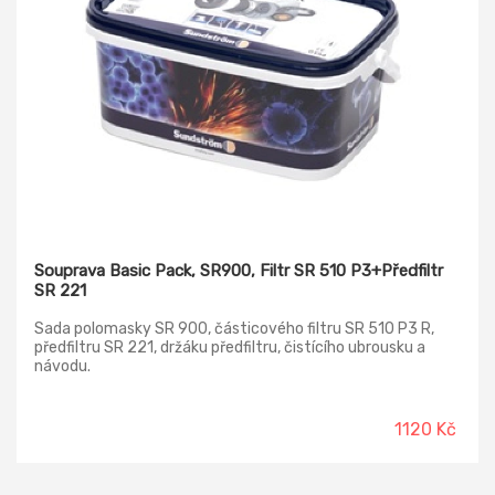
Souprava Basic Pack, SR900, Filtr SR 510 P3+Předfiltr
SR 221
Sada polomasky SR 900, částicového filtru SR 510 P3 R,
předfiltru SR 221, držáku předfiltru, čistícího ubrousku a
návodu.
1120 Kč