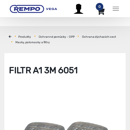
0
Menu
Produkty
Ochranné pomůcky - OPP
Ochrana dýchacích cest
Masky, polomasky a filtry
FILTR A1 3M 6051