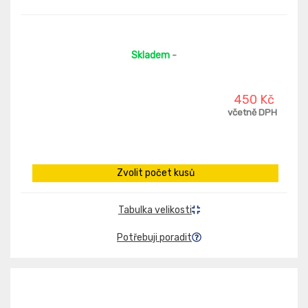
Skladem
-
450 Kč
včetně DPH
Zvolit počet kusů
Tabulka velikosti
Potřebuji poradit