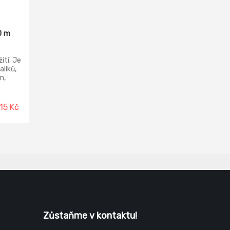
0 m
ití. Je
líků,
m,
ytí
15 Kč
Zůstaňme v kontaktu!