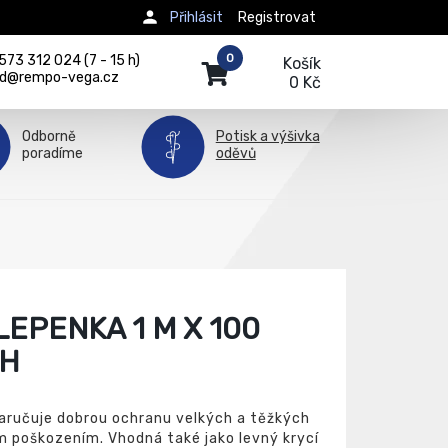
Přihlásit
Registrovat
0
73 312 024 (7 - 15 h)
Košík
d@rempo-vega.cz
0 Kč
Odborně
Potisk a výšivka
poradíme
oděvů
EPENKA 1 M X 100
CH
zaručuje dobrou ochranu velkých a těžkých
poškozením. Vhodná také jako levný krycí