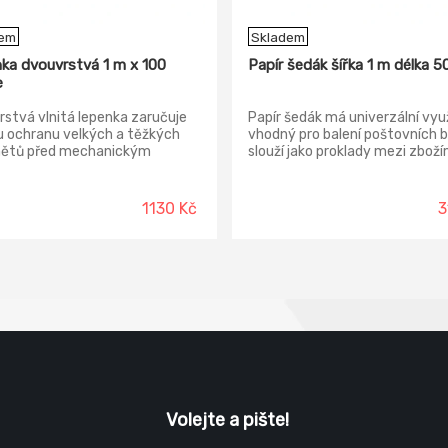
dem
Skladem
ka dvouvrstvá 1 m x 100
Papír šedák šířka 1 m délka 5
e
stvá vlnitá lepenka zaručuje
Papír šedák má univerzální využ
u ochranu velkých a těžkých
vhodný pro balení poštovních ba
ětů před mechanickým
slouží jako proklady mezi zboží
ením. Vhodná také jako levný
malíři pokojů jej oceňují při zakr
materiál např. při malování či
ploch nábytku,...
bních úpravách.
1130 Kč
3
Volejte a pište!