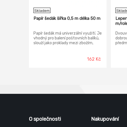
Skladem
Skla
Papír šedák šířka 0,5 m délka 50 m
Lepen
m/rol
Papír šedák má univerzální využití. Je
Dvouvr
vhodný pro balení poštovních balíků,
dobro
slouží jako proklady mezi zbožím,
předm
malíři pokojů jej oceňují při zakrytí
poškoz
ploch nábytku,...
krycí 
stave
162 Kč
O společnosti
Nakupování