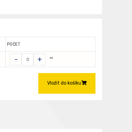
POČET
-
+
m
Vložit do košíku