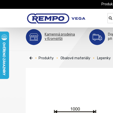
Produk
Kamenná prodejna
Do
v Kroměříži
při
Produkty
Obalové materiály
Lepenky