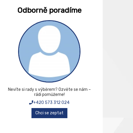
Odborně poradíme
Nevíte si rady s výběrem? Ozvěte se nám –
rádi pomůžeme!
+420 573 312 024
Chci se zeptat