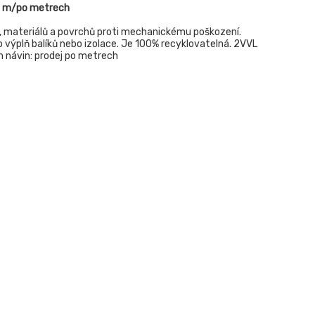
00 m/po metrech
, materiálů a povrchů proti mechanickému poškození.
ko výplň balíků nebo izolace. Je 100% recyklovatelná. 2VVL
m návin: prodej po metrech