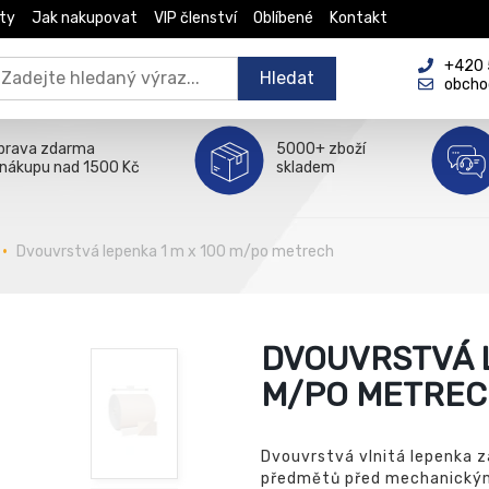
ty
Jak nakupovat
VIP členství
Oblíbené
Kontakt
+420 5
Hledat
obcho
prava zdarma
5000+ zboží
 nákupu nad 1500 Kč
skladem
Dvouvrstvá lepenka 1 m x 100 m/po metrech
DVOUVRSTVÁ L
M/PO METRE
Dvouvrstvá vlnitá lepenka 
předmětů před mechanickým 