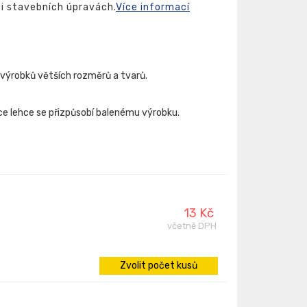
či stavebních úpravách.
Více informací
výrobků větších rozměrů a tvarů.
ce lehce se přizpůsobí balenému výrobku.
13 Kč
včetně DPH
Zvolit počet kusů