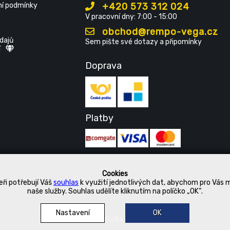
í podmínky
+420 573 312 024
V pracovní dny: 7:00 - 15:00
obchod@rempo-vega.cz
dajů
Sem pište své dotazy a připomínky
í
Doprava
Platby
Cookies
ři potřebují Váš
souhlas
k využití jednotlivých dat, abychom pro Vás 
naše služby. Souhlas udělíte kliknutím na políčko „OK“.
Nastavení
OK
© 2019 Kurka Koncern