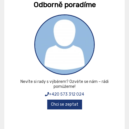
Odborně poradíme
Nevíte si rady s výběrem? Ozvěte se nám – rádi
pomůžeme!
+420 573 312 024
Chci se zeptat