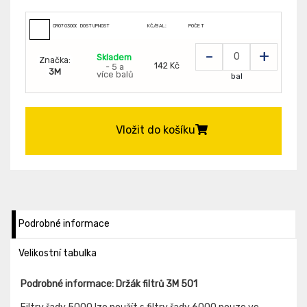
CR0703000299999
DOSTUPNOST
KČ/BAL:
POČET
-
+
Skladem
Značka:
142 Kč
- 5 a
3M
více balů
bal
Vložit do košíku
Podrobné informace
Velikostní tabulka
Podrobné informace: Držák filtrů 3M 501