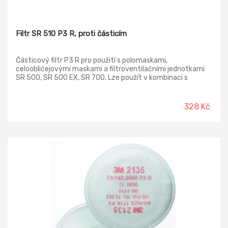
Filtr SR 510 P3 R, proti částicím
Částicový filtr P3 R pro použití s polomaskami,
celoobličejovými maskami a filtroventilačními jednotkami
SR 500, SR 500 EX, SR 700. Lze použít v kombinaci s
předfiltry SR 221, které prodlouží životnost SR 510. Balení
filtrů: 1 ks
328 Kč