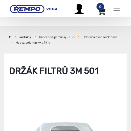
0
Menu
Produkty
Ochranné pomůcky - OPP
Ochrana dýchacích cest
Masky, polomasky a filtry
DRŽÁK FILTRŮ 3M 501