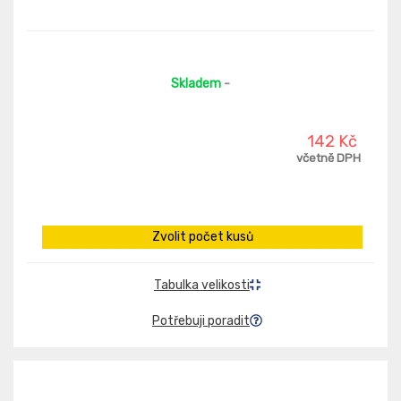
Skladem
-
142 Kč
včetně DPH
Zvolit počet kusů
Tabulka velikosti
Potřebuji poradit