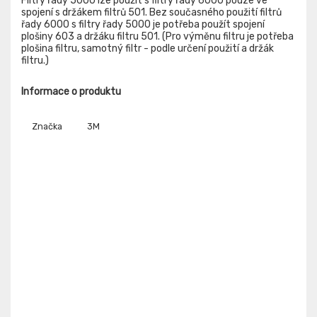
Filtry řady 5000 lze použít s filtry řady 6000 pouze ve
spojení s držákem filtrů 501. Bez současného použití filtrů
řady 6000 s filtry řady 5000 je potřeba použít spojení
plošiny 603 a držáku filtru 501. (Pro výměnu filtru je potřeba
plošina filtru, samotný filtr - podle určení použití a držák
filtru.)
Informace o produktu
Značka
3M