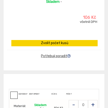
Skladem
-
106 Kč
včetně DPH
Zvolit počet kusů
Potřebuji poradit
060100047
DOSTUPNOST
KČ/KS:
POČET
-
+
Skladem
Materiál:
106 Kč