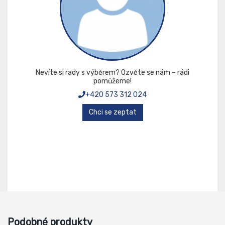
Nevíte si rady s výběrem? Ozvěte se nám – rádi
pomůžeme!
+420 573 312 024
Chci se zeptat
Podobné produkty