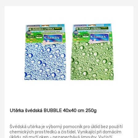
Utěrka švédská BUBBLE 40x40 cm 250g
Švédská utěrka je výborný pomocník pro úklid bez použití
chemických prostředků a čistidel. Vynikající při domácím
úklidu, při mytí oken - nezanechává šmouhy. Vyčistí