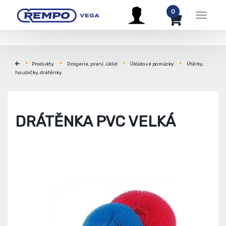
0
Menu
Produkty
Drogerie, praní, úklid
Úklidové pomůcky
Útěrky,
houbičky, drátěnky
DRÁTĚNKA PVC VELKÁ