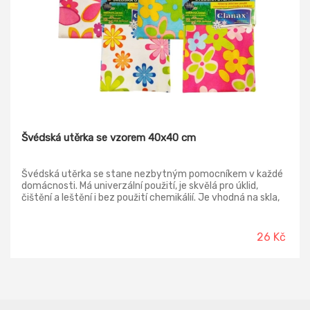
Švédská utěrka se vzorem 40x40 cm
Švédská utěrka se stane nezbytným pomocníkem v každé
domácnosti. Má univerzální použití, je skvělá pro úklid,
čištění a leštění i bez použití chemikálií. Je vhodná na skla,
zrcadla, obrazovky i na nábytek. Má snadnou údržbu, je
rychleschnoucí a nemačkavá. S touto utěrkou bude uklízení
hračka! V nabídce mix vzorů.
26 Kč