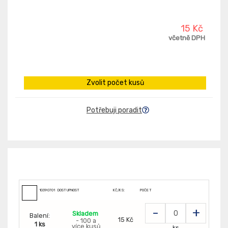
15 Kč
včetně DPH
Zvolit počet kusů
Potřebuji poradit
103907014
DOSTUPNOST
KČ/KS:
POČET
-
+
Skladem
Balení:
15 Kč
- 100 a
1 ks
více kusů
ks