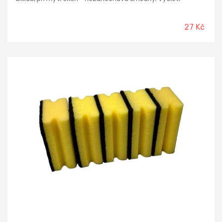
dokonale vany, umyvadla, dřezy, obklady a nábytek. Také
motoristé ocení vlastnosti utěrky při mytí automobilu.
27 Kč