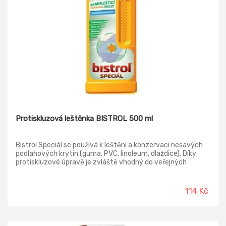
Protiskluzová leštěnka BISTROL 500 ml
Bistrol Speciál se používá k leštění a konzervaci nesavých
podlahových krytin (guma, PVC, linoleum, dlaždice). Díky
protiskluzové úpravě je zvláště vhodný do veřejných
prostor (školy, školky, úřady, sociální zařízení aj.) Bistrol
Speciál dodává ošetřeným povrchům hedvábný lesk a
vytváří na povrchu ochranný film, který omezuje jejich
114 Kč
znečištění a poškození.