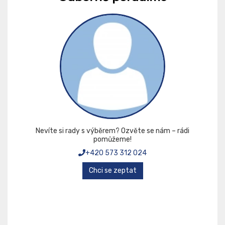
Nevíte si rady s výběrem? Ozvěte se nám – rádi
pomůžeme!
+420 573 312 024
Chci se zeptat