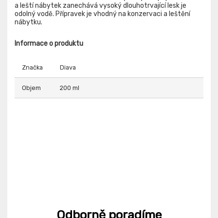
a leští nábytek zanechává vysoký dlouhotrvající lesk je
odolný vodě. Přípravek je vhodný na konzervaci a leštění
nábytku.
Informace o produktu
Značka
Diava
Objem
200 ml
Odborně poradíme