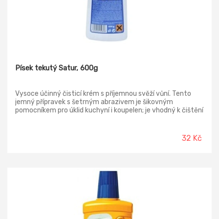
Písek tekutý Satur, 600g
Vysoce účinný čisticí krém s příjemnou svěží vůní. Tento
jemný přípravek s šetrným abrazivem je šikovným
pomocníkem pro úklid kuchyní i koupelen; je vhodný k čištění
všech nenasákavých povrchů, zejména nádobí, sporáků,
umyvadel, van a smaltovaných předmětů..
32 Kč