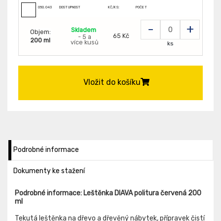
050.043
DOSTUPNOST
KČ/KS:
POČET
-
+
Skladem
Objem:
65 Kč
- 5 a
200 ml
více kusů
ks
Vložit do košíku
Podrobné informace
Dokumenty ke stažení
Podrobné informace: Leštěnka DIAVA politura červená 200
ml
Tekutá leštěnka na dřevo a dřevěný nábytek, přípravek čistí