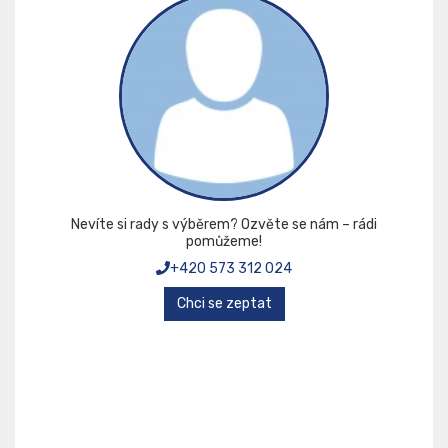
Nevíte si rady s výběrem? Ozvěte se nám – rádi
pomůžeme!
+420 573 312 024
Chci se zeptat