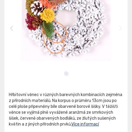
Hřbitovní věnec v různých barevných kombinacích zejména
z přírodních materiálů. Na korpus o průměru 13cm jsou po
celé ploše připevněny bíle obarvené borové šišky. V těžišti
věnce se vyjímá plně vyvážené aranžmá ze smrkových
šišek, červeně obarvených bodláků, ze žlutých sušených
květin a z jiných přírodních prvků.
Více informací