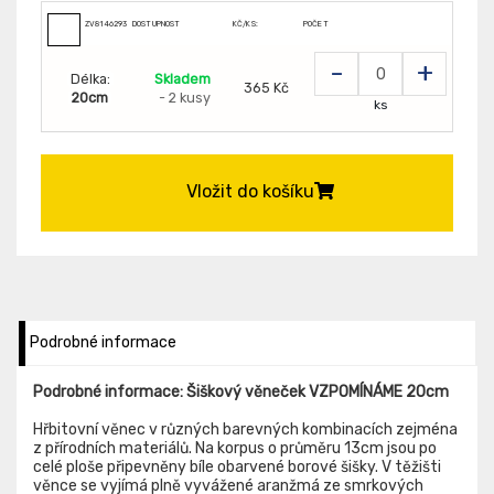
ZV81462935
DOSTUPNOST
KČ/KS:
POČET
-
+
Délka:
Skladem
365 Kč
20cm
- 2 kusy
ks
Vložit do košíku
Podrobné informace
Podrobné informace: Šiškový věneček VZPOMÍNÁME 20cm
Hřbitovní věnec v různých barevných kombinacích zejména
z přírodních materiálů. Na korpus o průměru 13cm jsou po
celé ploše připevněny bíle obarvené borové šišky. V těžišti
věnce se vyjímá plně vyvážené aranžmá ze smrkových