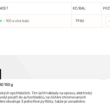
NOST
KČ/BAL:
POČ
m
- 100 a více balů
79 Kč
KO 150 g
ckých spotřebičích. Tím šetří náklady na opravy, elektrický
ovněž použít do autochladičů, na čištění chromovaných
ení obsahuje 3 jednotlivé pytlíčky, takže je usnadněno