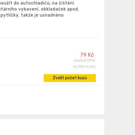
oužít do autochladičů, na čištění
tárního vybavení, obkladaček apod.
 pytlíčky, takže je usnadněno
79 Kč
včetně DPH
26,33Kč Kč/ks
Zvolit počet kusů