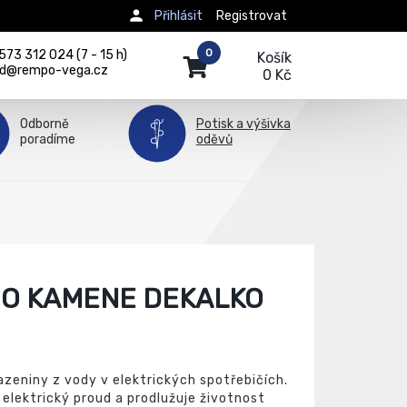
Přihlásit
Registrovat
0
73 312 024 (7 - 15 h)
Košík
d@rempo-vega.cz
0 Kč
Odborně
Potisk a výšivka
poradíme
oděvů
HO KAMENE DEKALKO
azeniny z vody v elektrických spotřebičích.
 elektrický proud a prodlužuje životnost