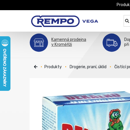
Produk
Kamenná prodejna
Do
v Kroměříži
při
Produkty
Drogerie, praní, úklid
Čistící 