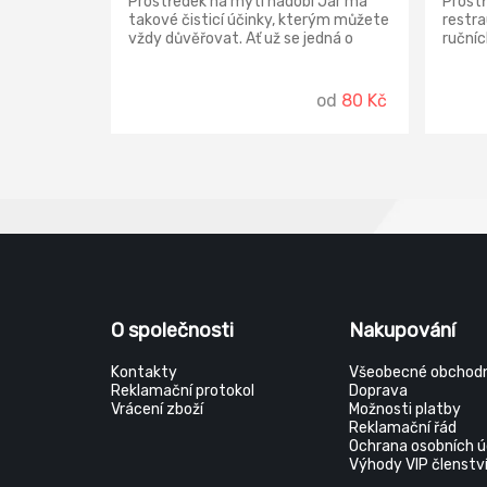
Prostředek na mytí nádobí Jar má
Prostř
takové čisticí účinky, kterým můžete
restra
vždy důvěřovat. Ať už se jedná o
ručníc
talíře a skleničky nebo hrnce a pánve
pivníc
- účinné složení Jaru si snadno poradí
260 re
s mastnotou bez ohledu na úroveň
pivu dé
od
80 Kč
znečištění nádobí.
Obrovs
které 
ruční 
recept
odmašť
dlouho
pro my
oplac
na myt
všude
vyčišt
dlouho
O společnosti
Nakupování
Kontakty
Všeobecné obchodn
Reklamační protokol
Doprava
Vrácení zboží
Možnosti platby
Reklamační řád
Ochrana osobních ú
Výhody VIP členstv