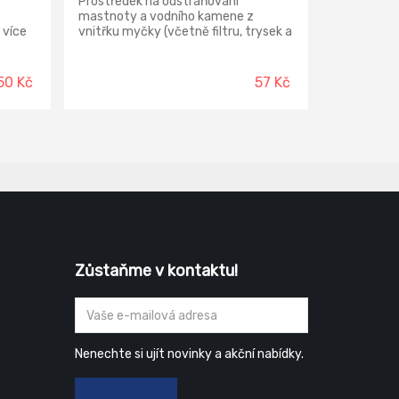
Prostředek na odstraňování
mastnoty a vodního kamene z
 více
vnitřku myčky (včetně filtru, trysek a
m na
těsnění). Při pravidelném používání
del,
zvyšuje účinnost myčky. Určen pro
všechny typy myček.
50 Kč
57 Kč
.
Zůstaňme v kontaktu!
Nenechte si ujít novinky a akční nabídky.