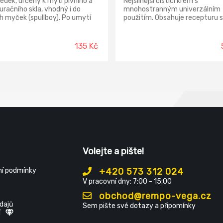
edek, určený k mytí pivního a
Nejsilnější čisticí krém s
uračního skla, vhodný i do
mnohostranným univerzálním
h myček (spullboy). Po umytí
použitím. Obsahuje recepturu s
h sklenic přípravkem CLEAMEN
jak 35 letou tradicí. Čisticí kré
staurační sklo, zůstává na
čištění nádobí, sporáků, umyva
le pěna a pivo si udrží říz.
van, WC mís, obkladaček,
135 Kč
kou výhodou je neutrální pH,
smaltovaných předmětů apod
zajišťuje dermální toleranci při
práci v roztoku. Navíc díky
uře která neobsahuje agresivní
ovadla, nepoškozuje sklo při
dobém strojním mytí. Vhodný i
tí jakýchkoliv pevných ploch
hovou metodou. Doporučujeme
í křišťálových lamp a lustrů a
 tam, kde požadujete aby
ěné skleněné plochy zůstávaly
 čisté.
Volejte a pište!
í podmínky
+420 573 312 024
V pracovní dny: 7:00 - 15:00
obchod@rempo-vega.cz
dajů
Sem pište své dotazy a připomínky
í