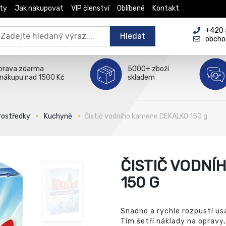
ty
Jak nakupovat
VIP členství
Oblíbené
Kontakt
+420 5
Hledat
obcho
prava zdarma
5000+ zboží
 nákupu nad 1500 Kč
skladem
prostředky
Kuchyně
Čistič vodního kamene DEKALKO 150 g
ČISTIČ VODNÍ
150 G
Snadno a rychle rozpustí us
Tím šetří náklady na opravy,