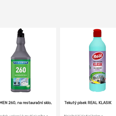
EN 260, na restaurační sklo,
Tekutý písek REAL KLASIK