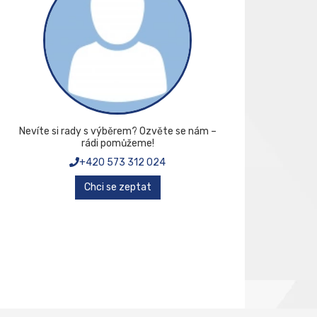
Nevíte si rady s výběrem? Ozvěte se nám –
rádi pomůžeme!
+420 573 312 024
Chci se zeptat