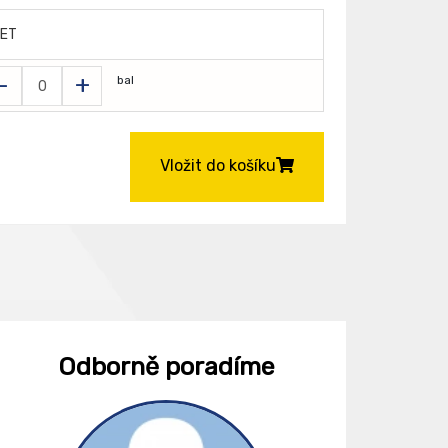
ET
-
+
bal
Vložit do košíku
Odborně poradíme