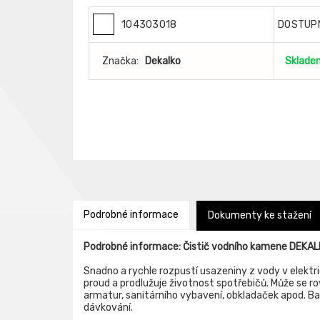
104303018
DOSTUP
Značka:
Dekalko
Sklade
Podrobné informace
Dokumenty ke stažení
Podrobné informace: Čistič vodního kamene DEKAL
Snadno a rychle rozpustí usazeniny z vody v elektri
proud a prodlužuje životnost spotřebičů. Může se r
armatur, sanitárního vybavení, obkladaček apod. Bal
dávkování.