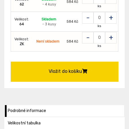
584 Kč
62
- 4 kusy
ks
-
+
Velikost:
Skladem
584 Kč
64
- 3 kusy
ks
-
+
Velikost:
Není skladem
584 Kč
ZK
ks
Vložit do košíku
Podrobné informace
Velikostní tabulka