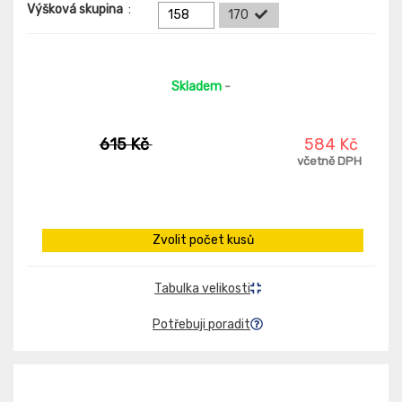
Výšková skupina
:
158
170
Skladem
-
615 Kč
584 Kč
včetně DPH
Zvolit počet kusů
Tabulka velikosti
Potřebuji poradit