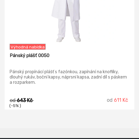
Výhodná nabídka
Pánský plášť 0050
Pánský propínácí plášť s fazónkou, zapínání na knoflíky,
dlouhý rukáv, boční kapsy, náprsní kapsa, zadní díl s páskem
a rozparkem.
od
611 Kč
od
643 Kč
(-5% )