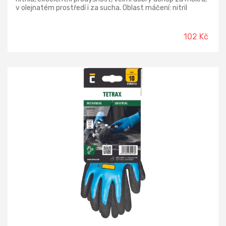
v olejnatém prostředí i za sucha. Oblast máčení: nitril
Materiál rukavice: polyamid (nylon) , Spandex Materiál
manžety: Spandex , polyamid (nylon) Normy: EN ISO 21420;
EN 388 (4131A); EN_407 (X1XXXX)
102 Kč