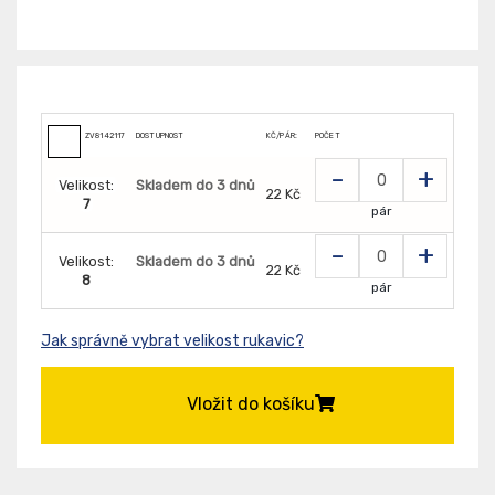
ZV8142117
DOSTUPNOST
KČ/PÁR:
POČET
-
+
Velikost:
Skladem do 3 dnů
22 Kč
7
pár
-
+
Velikost:
Skladem do 3 dnů
22 Kč
8
pár
Jak správně vybrat velikost rukavic?
Vložit do košíku