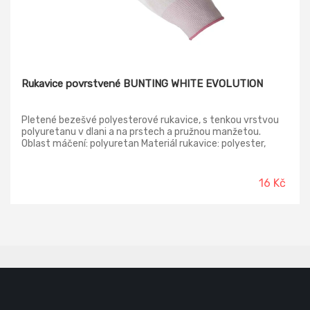
Rukavice povrstvené BUNTING WHITE EVOLUTION
Pletené bezešvé polyesterové rukavice, s tenkou vrstvou
polyuretanu v dlani a na prstech a pružnou manžetou.
Oblast máčení: polyuretan Materiál rukavice: polyester,
pletený Normy: EN ISO 21420; EN 388 (4131X)
16 Kč