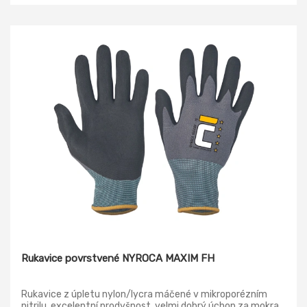
Rukavice povrstvené NYROCA MAXIM FH
Rukavice z úpletu nylon/lycra máčené v mikroporézním
nitrilu, excelentní prodyšnost, velmi dobrý úchop za mokra,