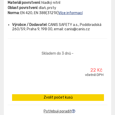
Materiál povrstvení:
hladký nitril
Oblast povrstvení:
dlaň, prsty
Norma:
EN 420, EN 388(3121X)
Více informací
Výrobce / Dodavatel:
CANIS SAFETY a.s., Poděbradská
260/59, Praha 9, 198 00, email: canis@canis.cz
Skladem do 3 dnů
-
22 Kč
včetně DPH
Zvolit počet kusů
Potřebuji poradit