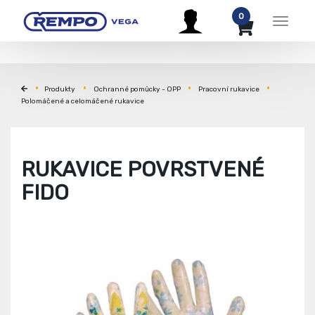
0
Menu
Produkty
Ochranné pomůcky - OPP
Pracovní rukavice
Polomáčené a celomáčené rukavice
RUKAVICE POVRSTVENÉ
FIDO