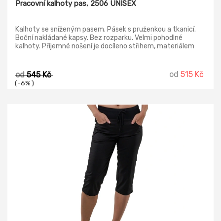
Pracovní kalhoty pas, 2506 UNISEX
Kalhoty se sníženým pasem. Pásek s pruženkou a tkanicí.
Boční nakládané kapsy. Bez rozparku. Velmi pohodlné
kalhoty. Příjemné nošení je docíleno střihem, materiálem
střední gramáže a regulovatelným pružným pasem.
Srážlivost kalhot při praní je minimalizována sanforizací
materiálu. Odolný, kvalitní materiál kalhot je přizpůsoben
od
515 Kč
od
545 Kč
pro opakované, náročné praní. Kvalitní česká výroba
(-6% )
zaručuje dlouhou životnost švů - používáme kvalitní, pevné
nitě a vyšší hustotu stehů - 4 stehy na centimetr.