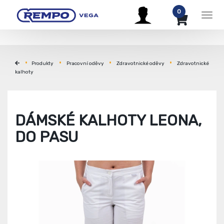
0
Men
Produkty
Pracovní oděvy
Zdravotnické oděvy
Zdravotnické
kalhoty
DÁMSKÉ KALHOTY LEONA,
DO PASU