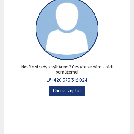
Nevíte si rady s výběrem? Ozvěte se nám – rádi
pomůžeme!
+420 573 312 024
Chci se zeptat