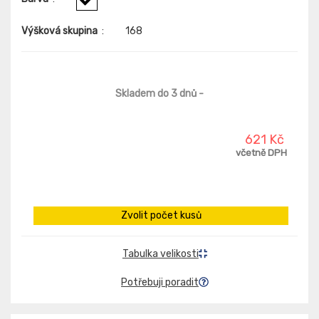
Výšková skupina
:
168
Skladem do 3 dnů
-
621 Kč
včetně DPH
Zvolit počet kusů
Tabulka velikosti
Potřebuji poradit