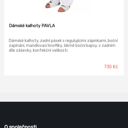
Dámské kalhoty PAVLA
Dámské kalhoty, zadní pásek s regulujícími zápinkami, boční
zapínání, mandlovací knoflíky, šikmé boční kapsy, v zadním
díle záševky, konfekční velikosti.
735 Kč
O společnosti