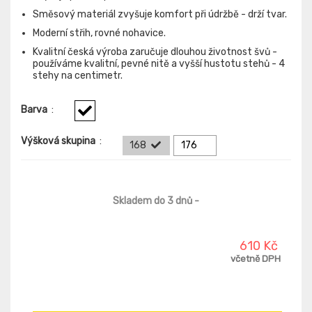
Směsový materiál zvyšuje komfort při údržbě - drží tvar.
Moderní střih, rovné nohavice.
Kvalitní česká výroba zaručuje dlouhou životnost švů -
používáme kvalitní, pevné nitě a vyšší hustotu stehů - 4
stehy na centimetr.
Barva
:
Výšková skupina
:
168
176
Skladem do 3 dnů
-
610 Kč
včetně DPH