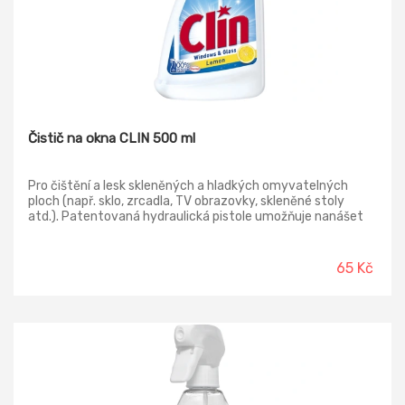
Čistič na okna CLIN 500 ml
Pro čištění a lesk skleněných a hladkých omyvatelných
ploch (např. sklo, zrcadla, TV obrazovky, skleněné stoly
atd.). Patentovaná hydraulická pistole umožňuje nanášet
prostředek ve formě aktivní stabilní pěny přímo na čištěné
místo, kde se déle udrží na povrchu, nestéká a díky tomu
působí na nečistoty delší dobu. Pistole dále umožňuje
65 Kč
rozptýlení produktu ve formě spreje (odklopením sítka z
konce pistole), a tím ošetří větší plochu.
-13%