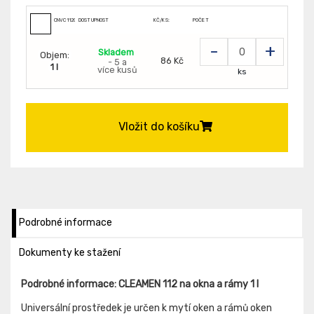
CNVC112010099
DOSTUPNOST
KČ/KS:
POČET
-
+
Skladem
Objem:
86 Kč
- 5 a
1 l
více kusů
ks
Vložit do košíku
Podrobné informace
Dokumenty ke stažení
Podrobné informace: CLEAMEN 112 na okna a rámy 1 l
Universální prostředek je určen k mytí oken a rámů oken