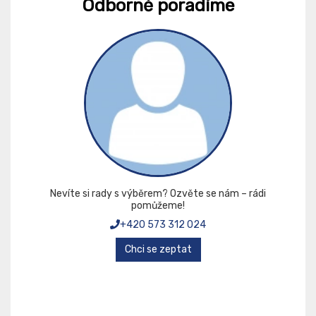
Odborně poradíme
Nevíte si rady s výběrem? Ozvěte se nám – rádi
pomůžeme!
+420 573 312 024
Chci se zeptat