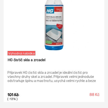
Výhodná nabídka
HG čistič skla a zrcadel
Přípravek HG čistič skla a zrcadel je ideální čistič pro
všechny druhy skel a zrcadel. Přípravek velmi jednoduše
odstraňuje špínu a mastnotu, usychá velmi rychle a beze
šmouh.
88 Kč
101 Kč
(-13% )