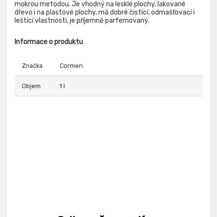
mokrou metodou. Je vhodný na lesklé plochy, lakované
dřevo i na plastové plochy, má dobré čistící, odmašťovací i
leštící vlastnosti, je příjemně parfemovaný.
Informace o produktu
Značka
Cormen
Objem
1 l