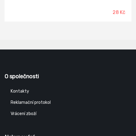
čisticí látky pro oslnivý lesk beze šmouh. Se svěží vůní
citrónu.
28 Kč
O společnosti
Kontakty
Reklamační protokol
Vrácení zboží