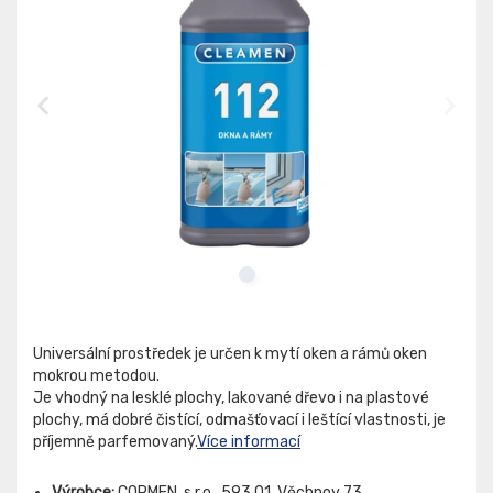
Universální prostředek je určen k mytí oken a rámů oken
mokrou metodou.
Je vhodný na lesklé plochy, lakované dřevo i na plastové
plochy, má dobré čistící, odmašťovací i leštící vlastnosti, je
příjemně parfemovaný.
Více informací
Výrobce:
CORMEN, s.r.o., 593 01, Věchnov 73