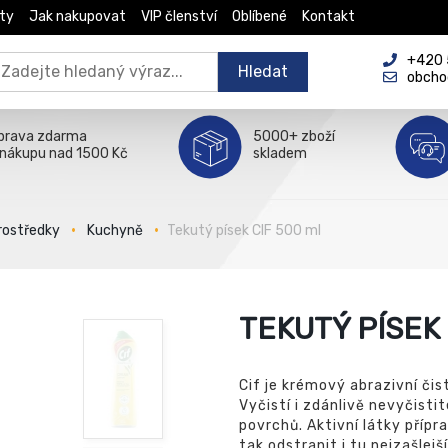
ty
Jak nakupovat
VIP členství
Oblíbené
Kontakt
+420 5
Hledat
obcho
prava zdarma
5000+ zboží
 nákupu nad 1500 Kč
skladem
prostředky
Kuchyně
Tekutý písek CIF 500 ml
TEKUTÝ PÍSEK 
Cif je krémový abrazivní čis
Vyčistí i zdánlivě nevyčist
povrchů. Aktivní látky příp
tak odstranit i tu nejzašlejší