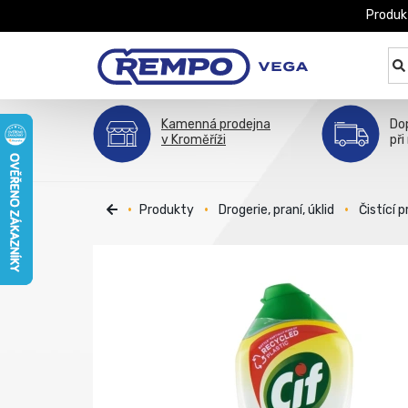
Produk
Kamenná prodejna
Do
v Kroměříži
při
Produkty
Drogerie, praní, úklid
Čistící 