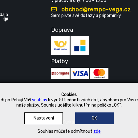
V pracovní dny: 7:00 - 15:00
obchod@rempo-vega.cz
dajů
Sem pište své dotazy a připomínky
í
Doprava
Platby
Cookies
ři potřebují Váš
souhlas
k využití jednotlivých dat, abychom pro Vás 
naše služby. Souhlas udělíte kliknutím na políčko „OK“.
Nastavení
OK
© 2019 Kurka Koncern
Souhlas můžete odmítnout
zde