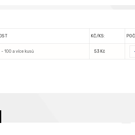
OST
KČ/KS:
POČ
- 100 a více kusů
53 Kč