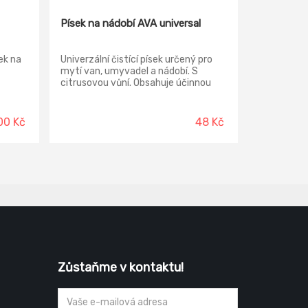
Písek na nádobí AVA universal
ek na
Univerzální čistící písek určený pro
mytí van, umyvadel a nádobí. S
citrusovou vůní. Obsahuje účinnou
čistící a odmašťující složku. Účinný
jící
čistící prášek na nádobí, smaltované
se
vany, obkladačky, sanitární zařízení
00 Kč
48 Kč
odný
apod. Prášek v přiměřeném množství
naneste na čištěný povrch, po
ry,
vyčištění důkladně opláchněte
ou vůni
vodou. Nepoužívejte na teflonové
povrchy a silikon.
ar je
í
dě.
užití.
Zůstaňme v kontaktu!