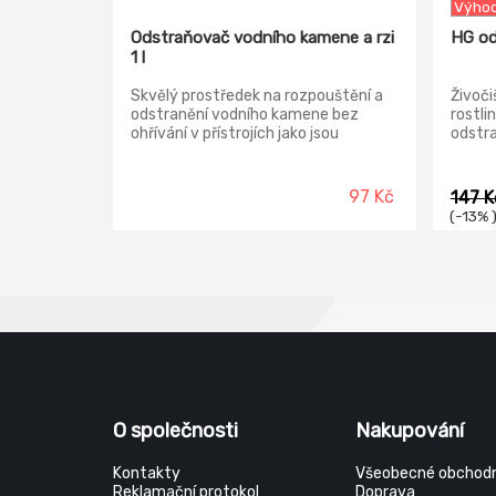
Výhod
Odstraňovač vodního kamene a rzi
HG od
1 l
Skvělý prostředek na rozpouštění a
Živoči
odstranění vodního kamene bez
rostli
ohřívání v přístrojích jako jsou
odstr
kávovary, varné konvice, ohřívače.
HG od
bezpe
galva
97 Kč
147 
hliník
(-13% 
kerami
O společnosti
Nakupování
Kontakty
Všeobecné obchodn
Reklamační protokol
Doprava