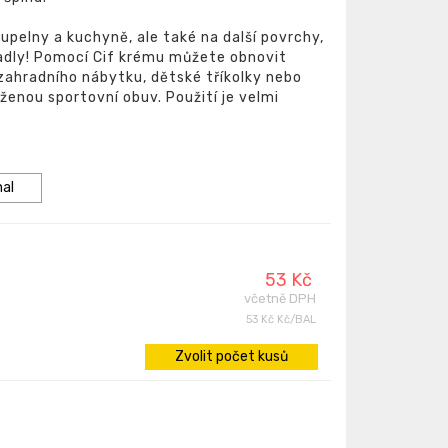
oupelny a kuchyně, ale také na další povrchy,
padly! Pomocí Cif krému můžete obnovit
zahradního nábytku, dětské tříkolky nebo
oženou sportovní obuv. Použití je velmi
nal
53 Kč
včetně DPH
53 Kč Kč/BAL
Zvolit počet kusů