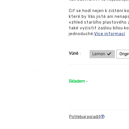
Cif se hodí nejen k čištění k
které by Vás jistě ani nena
vzhled staršího plastového 
také vyčistit zašlou bílou k
jednoduché.
Více informací
Vůně
:
Lemon
Origi
Skladem
-
Potřebuji poradit