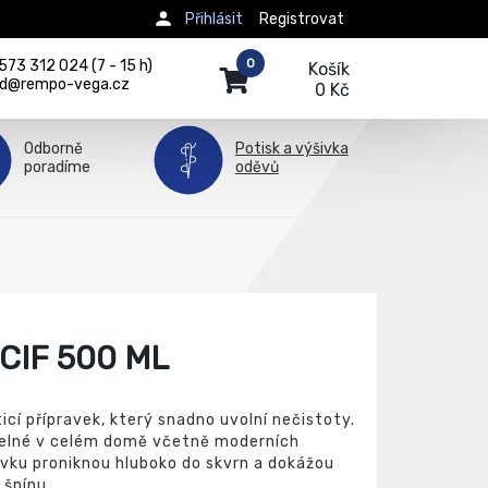
Přihlásit
Registrovat
0
73 312 024 (7 - 15 h)
Košík
d@rempo-vega.cz
0 Kč
Odborně
Potisk a výšivka
poradíme
oděvů
CIF 500 ML
ticí přípravek, který snadno uvolní nečistoty.
itelné v celém domě včetně moderních
ravku proniknou hluboko do skvrn a dokážou
 špínu.