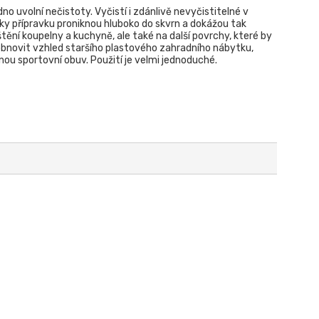
dno uvolní nečistoty. Vyčistí i zdánlivě nevyčistitelné v
y přípravku proniknou hluboko do skvrn a dokážou tak
čištění koupelny a kuchyně, ale také na další povrchy, které by
obnovit vzhled staršího plastového zahradního nábytku,
nou sportovní obuv. Použití je velmi jednoduché.