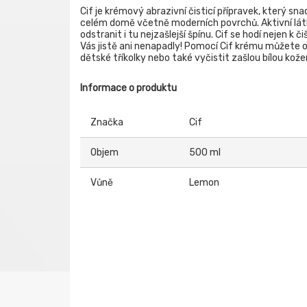
Cif je krémový abrazivní čisticí přípravek, který sna
celém domě včetně moderních povrchů. Aktivní látk
odstranit i tu nejzašlejší špínu. Cif se hodí nejen k 
Vás jistě ani nenapadly! Pomocí Cif krému můžete 
dětské tříkolky nebo také vyčistit zašlou bílou kože
Informace o produktu
Značka
Cif
Objem
500 ml
Vůně
Lemon