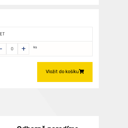
ET
-
+
ks
Vložit do košíku