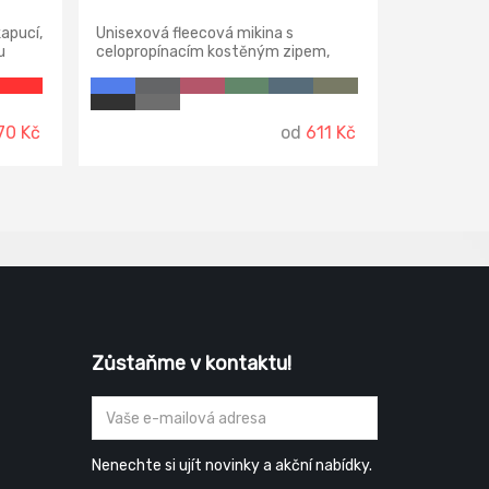
apucí,
Unisexová fleecová mikina s
u
celopropínacím kostěným zipem,
na
ramena kryta nepromokavou,
y
oděruvzdornou tkaninou, vnitřní
s
průkrčník začištěn páskou v barvě
a
vrchového materiálu, dolní lem
70 Kč
od
611 Kč
stažený pruženkou, lemy rukávů
na
nastavitelné suchým zipem.
Zůstaňme v kontaktu!
Nenechte si ujít novinky a akční nabídky.