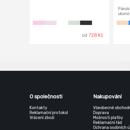
Pánská
ukonč
zesíle
kapsa 
reflex
od
728 Kč
O společnosti
Nakupování
Kontakty
Všeobecné obchodn
Reklamační protokol
Doprava
Vrácení zboží
Možnosti platby
Reklamační řád
Ochrana osobních ú