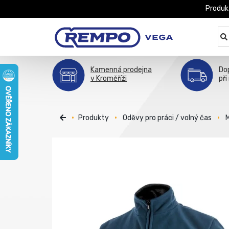
Produk
Kamenná prodejna
Do
v Kroměříži
při
Produkty
Oděvy pro práci / volný čas
M