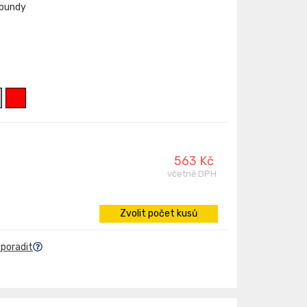
 bundy
563 Kč
včetně DPH
Zvolit počet kusů
 poradit