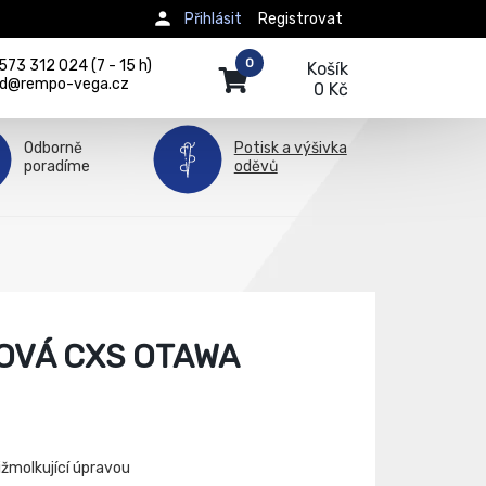
Přihlásit
Registrovat
0
73 312 024 (7 - 15 h)
Košík
d@rempo-vega.cz
0 Kč
Odborně
Potisk a výšivka
poradíme
oděvů
OVÁ CXS OTAWA
ižmolkující úpravou