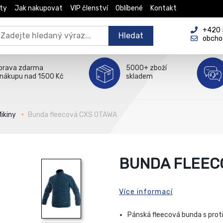
ty
Jak nakupovat
VIP členství
Oblíbené
Kontakt
+420 5
Hledat
obcho
prava zdarma
5000+ zboží
 nákupu nad 1500 Kč
skladem
ikiny
Bunda fleecová CXS OTAWA
BUNDA FLEEC
Více informací
Pánská fleecová bunda s prot