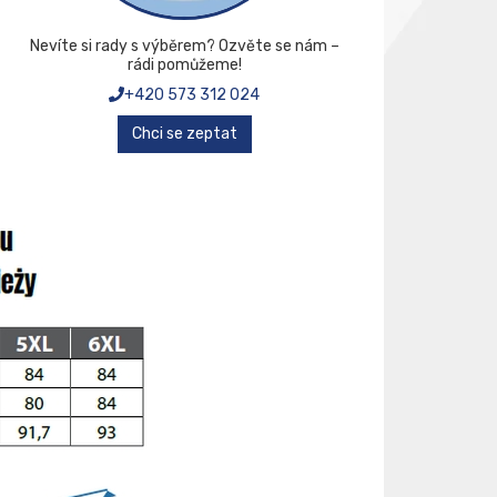
Nevíte si rady s výběrem? Ozvěte se nám –
rádi pomůžeme!
+420 573 312 024
Chci se zeptat