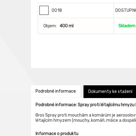
0018
DOSTUPN
Objem:
400 ml
Skladem
Podrobné informace
Dokumenty ke stažení
Podrobné informace: Spray proti létajícímu hmyz
Bros Spray proti mouchám a komárům je aerosolový 
létajícím hmyzem (mouchy, komáři, mšice a dospělí 
Informace o produktu