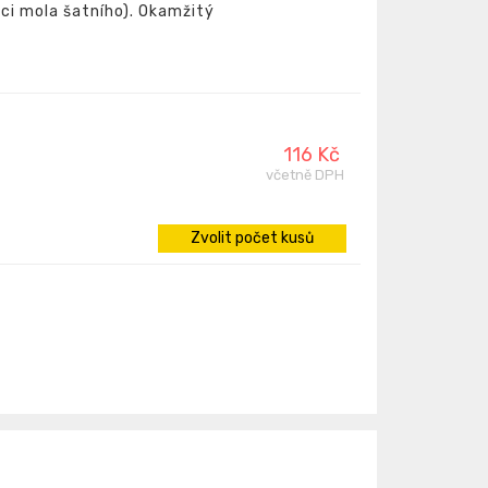
nci mola šatního). Okamžitý
116 Kč
včetně DPH
Zvolit počet kusů