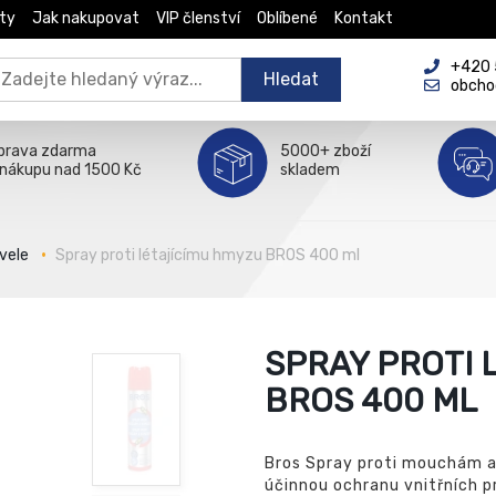
ty
Jak nakupovat
VIP členství
Oblíbené
Kontakt
+420 5
Hledat
obcho
prava zdarma
5000+ zboží
 nákupu nad 1500 Kč
skladem
vele
Spray proti létajícímu hmyzu BROS 400 ml
SPRAY PROTI 
BROS 400 ML
Bros Spray proti mouchám a
účinnou ochranu vnitřních 