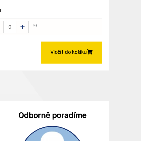
T
+
ks
Vložit do košíku
Odborně poradíme