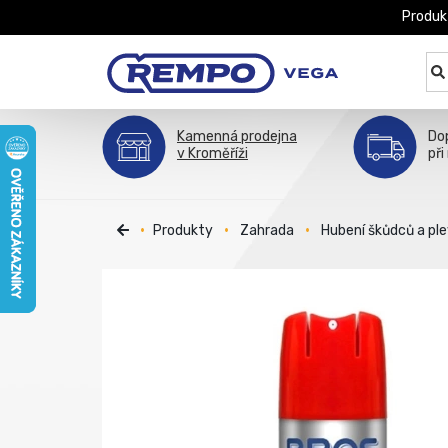
Produk
Kamenná prodejna
Do
v Kroměříži
při
Produkty
Zahrada
Hubení škůdců a ple