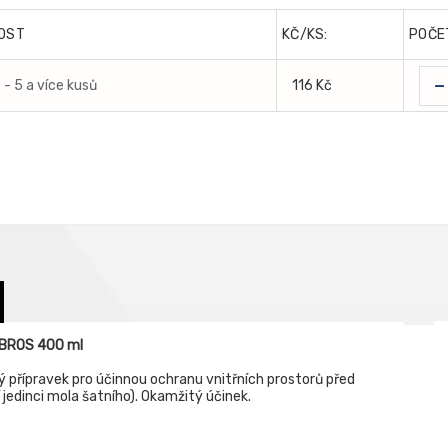
OST
KČ/KS:
POČE
-
- 5 a více kusů
116 Kč
u BROS 400 ml
přípravek pro účinnou ochranu vnitřních prostorů před
jedinci mola šatního). Okamžitý účinek.