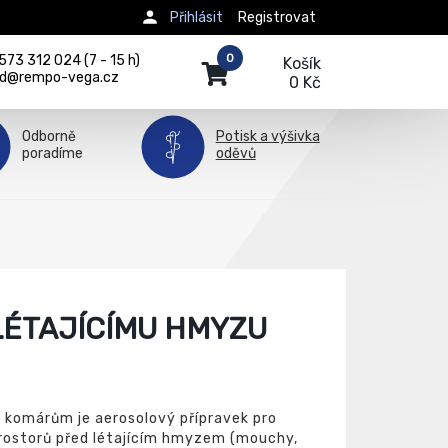
Přihlásit
Registrovat
0
73 312 024 (7 - 15 h)
Košík
d@rempo-vega.cz
0 Kč
Odborně
Potisk a výšivka
poradíme
oděvů
LÉTAJÍCÍMU HMYZU
 komárům je aerosolový přípravek pro
prostorů před létajícím hmyzem (mouchy,