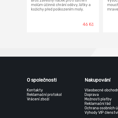
Bros závěsný háček proti šatním
Vysoce
molům účinně chrání oděvy, látky a
mouch
kožichy před poškozením moly.
mrave
Závěs lze používat v šatnících,
lezou
skříních, zásuvkách, kufrech apod..
Použív
Závěs dává oděvům příjemnou
bezpeč
46 Kč
levandulovou vůni. Přípravek působí
přečtě
ihned po vyjmutí z obalu.
inform
likvi
Moucha
škvor,
rybenk
štěnic
O společnosti
Nakupování
Kontakty
Všeobecné obchodn
Reklamační protokol
Doprava
Vrácení zboží
Možnosti platby
Reklamační řád
Ochrana osobních ú
Výhody VIP členstv