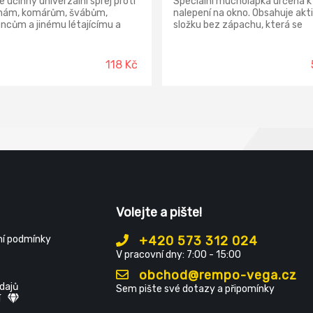
 účinný univerzální sprej proti
Speciální mucholapka určená k
ám, komárům, švábům,
nalepení na okno. Obsahuje akti
ncům a jinému létajícímu a
složku bez zápachu, která se
címu hmyzu v domácnostech.
uvolňuje do vzduchu a má velm
ejte biocidní přípravky
hořkou chuť, což brání náhodn
ně. Před použitím si vždy
požití. Je tedy možné tento p
118 Kč
te údaje na obalu a připojené
používat i v dětských pokojích 
ace o přípravku. Přípravek k
místnostech, kde žijí děti.
daci hmyzu v domácnostech.
, mol šatní a potravinový,
 stonožka, pavouk, vosa, ovád,
a, mravenec, šváby, blecha,
e, rus, komár.
Volejte a pište!
í podmínky
+420 573 312 024
V pracovní dny: 7:00 - 15:00
obchod@rempo-vega.cz
dajů
Sem pište své dotazy a připomínky
í