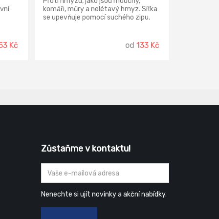
Proti hmyzu, jako jsou mouchy,
vní
komáři, můry a nelétavý hmyz. Síťka
se upevňuje pomocí suchého zipu.
i
Snadná montáž a demontáž.
ému
rodukt
53 Kč
od
133 Kč
a
Zůstaňme v kontaktu!
Nenechte si ujít novinky a akční nabídky.