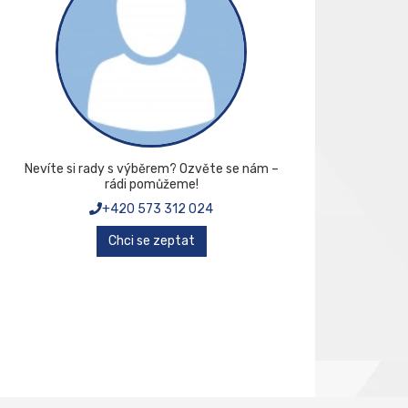
Nevíte si rady s výběrem? Ozvěte se nám –
rádi pomůžeme!
+420 573 312 024
Chci se zeptat