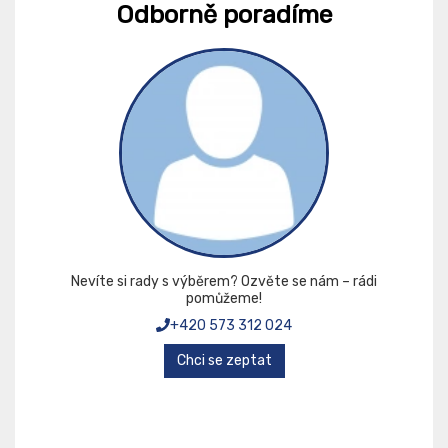
Odborně poradíme
Nevíte si rady s výběrem? Ozvěte se nám – rádi
pomůžeme!
+420 573 312 024
Chci se zeptat