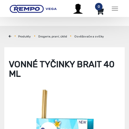
0
Menu
Produkty
Drogerie, praní, úklid
Osvěžovače a svíčky
VONNÉ TYČINKY BRAIT 40
ML