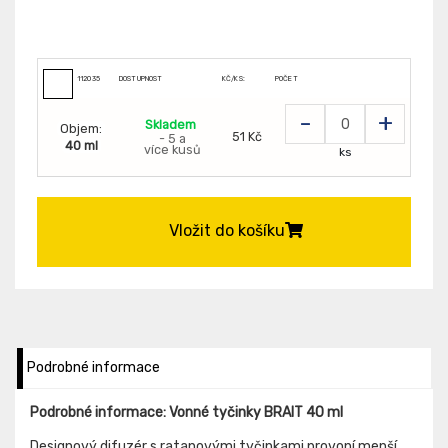
112035
DOSTUPNOST
KČ/KS:
POČET
-
+
Skladem
Objem:
51 Kč
- 5 a
40 ml
více kusů
ks
Vložit do košíku
Podrobné informace
Podrobné informace: Vonné tyčinky BRAIT 40 ml
Designový difuzér s ratanovými tyčinkami provoní menší