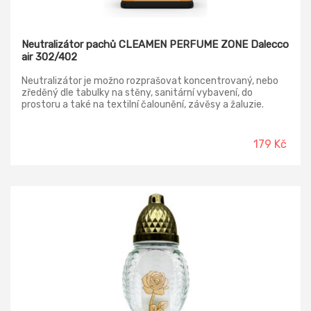
Neutralizátor pachů CLEAMEN PERFUME ZONE Dalecco
air 302/402
Neutralizátor je možno rozprašovat koncentrovaný, nebo
zředěný dle tabulky na stěny, sanitární vybavení, do
prostoru a také na textilní čalounění, závěsy a žaluzie.
Prostředek se zcela odpaří a po odpaření nezanechává
zbytky ani skvrny, pouze v prostoru zanechá příjemnou
vůni.
179 Kč