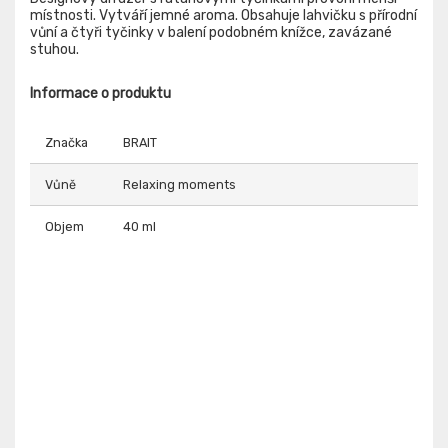
místnosti. Vytváří jemné aroma. Obsahuje lahvičku s přírodní
vůní a čtyři tyčinky v balení podobném knížce, zavázané
stuhou.
Informace o produktu
Značka
BRAIT
Vůně
Relaxing moments
Objem
40 ml