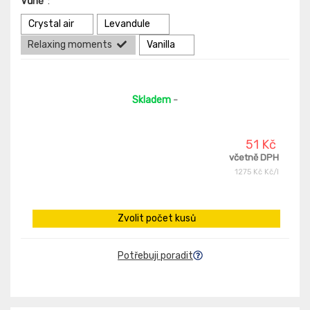
Vůně
:
Crystal air
Levandule
Relaxing moments
Vanilla
Skladem
-
51 Kč
včetně DPH
1275 Kč Kč/l
Zvolit počet kusů
Potřebuji poradit